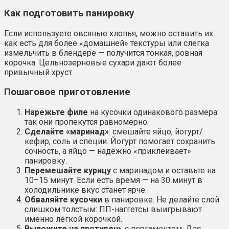
Как подготовить панировку
Если используете овсяные хлопья, можно оставить их
как есть для более «домашней» текстуры или слегка
измельчить в блендере — получится тонкая, ровная
корочка. Цельнозерновые сухари дают более
привычный хруст.
Пошаговое приготовление
Нарежьте филе
на кусочки одинакового размера:
так они пропекутся равномерно.
Сделайте «маринад»
: смешайте яйцо, йогурт/
кефир, соль и специи. Йогурт помогает сохранить
сочность, а яйцо — надёжно «приклеивает»
панировку.
Перемешайте курицу
с маринадом и оставьте на
10–15 минут. Если есть время — на 30 минут в
холодильнике вкус станет ярче.
Обваляйте кусочки
в панировке. Не делайте слой
слишком толстым: ПП-наггетсы выигрывают
именно лёгкой корочкой.
Выложите на противень
с пергаментом. Для