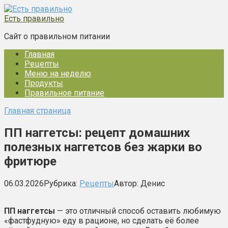
Перейти
к
Есть правильно
контенту
Сайт о правильном питании
Главная
Рецепты
Меню на неделю
Продукты
Правильное питание
Главная страница
ПП наггетсы: рецепт домашних
полезных наггетсов без жарки во
фритюре
06.03.2026
Рубрика:
Рецепты
Автор:
Денис
ПП наггетсы
— это отличный способ оставить любимую
«фастфудную» еду в рационе, но сделать её более