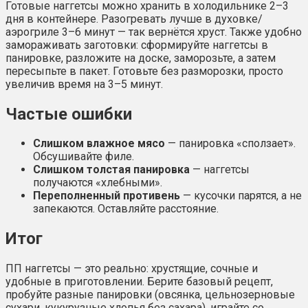
Готовые наггетсы можно хранить в холодильнике 2–3
дня в контейнере. Разогревать лучше в духовке/
аэрогриле 3–6 минут — так вернётся хруст. Также удобно
замораживать заготовки: сформируйте наггетсы в
панировке, разложите на доске, заморозьте, а затем
пересыпьте в пакет. Готовьте без разморозки, просто
увеличив время на 3–5 минут.
Частые ошибки
Слишком влажное мясо
— панировка «сползает».
Обсушивайте филе.
Слишком толстая панировка
— наггетсы
получаются «хлебными».
Переполненный противень
— кусочки парятся, а не
запекаются. Оставляйте расстояние.
Итог
ПП наггетсы — это реально: хрустящие, сочные и
удобные в приготовлении. Берите базовый рецепт,
пробуйте разные панировки (овсянка, цельнозерновые
сухари, кукурузные хлопья без сахара), играйте со