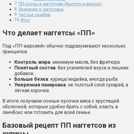
ПП-соусы к наггетсам (быстро и вкусно)
Хранение и заготовка
Частые ошибки
Итог
Что делает наггетсы «ПП»
Под «ПП-версией» обычно подразумевают несколько
принципов:
Контроль жира
: минимум масла, без фритюра.
Понятный состав
: без усилителей вкуса и лишних
добавок.
Больше белка
: курица/индейка, иногда рыба.
Умеренная панировка
: не толстый слой сухарей, а
лёгкая корочка.
В итоге получаем сочные кусочки мяса с хрустящей
оболочкой, которые удобно брать с собой, класть в
ланчбокс или готовить для всей семьи.
Базовый рецепт ПП наггетсов из
курицы