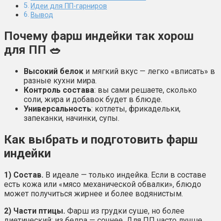
Идеи для ПП-гарниров
Вывод
Почему фарш индейки так хорош
для ПП 🥗
Высокий белок
и мягкий вкус — легко «вписать» в
разные кухни мира.
Контроль состава
: вы сами решаете, сколько
соли, жира и добавок будет в блюде.
Универсальность
: котлеты, фрикадельки,
запеканки, начинки, супы.
Как выбрать и подготовить фарш
индейки
1) Состав.
В идеале — только индейка. Если в составе
есть кожа или «мясо механической обвалки», блюдо
может получиться жирнее и более водянистым.
2) Части птицы.
Фарш из грудки суше, но более
диетический; из бедра — сочнее. Для ПП часто лучше