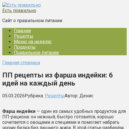
Перейти
к
Есть правильно
контенту
Сайт о правильном питании
Главная
Рецепты
Меню на неделю
Продукты
Правильное питание
Главная страница
ПП рецепты из фарша индейки: 6
идей на каждый день
05.03.2026
Рубрика:
Рецепты
Автор:
Денис
Фарш индейки
— один из самых удобных продуктов для
ПП-рациона: он нежный, быстро готовится, хорошо
сочетается с овощами и специями и помогает набрать
норму белка без лишнего жира. В этой статье разберём,