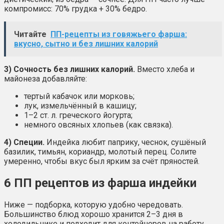
компромисс: 70% грудка + 30% бедро.
Читайте
ПП-рецепты из говяжьего фарша:
вкусно, сытно и без лишних калорий
3) Сочность без лишних калорий.
Вместо хлеба и
майонеза добавляйте:
тертый кабачок или морковь;
лук, измельчённый в кашицу;
1–2 ст. л. греческого йогурта;
немного овсяных хлопьев (как связка).
4) Специи.
Индейка любит паприку, чеснок, сушёный
базилик, тимьян, кориандр, молотый перец. Солите
умеренно, чтобы вкус был ярким за счёт пряностей.
6 ПП рецептов из фарша индейки
Ниже — подборка, которую удобно чередовать.
Большинство блюд хорошо хранится 2–3 дня в
холодильнике и подходит для контейнеров на работу.