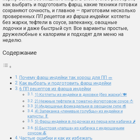
как выбрать и подготовить фарш, какие техники готовки
сохраняют сочность, и главное — приготовим несколько
проверенных
ПП рецептов из фарша индейки
: котлеты
без жарки, тефтели в соусе, запеканку, овощные
лодочки и даже быстрый суп. Все варианты простые,
дружелюбные к калориям и подходят для меню на
неделю.
Содержание
Почему фарш индейки так хорош для ПП 🥗
Как выбрать и подготовить фарш индейки
6 ПП рецептов из фарша индейки
1) Котлеты из индейки в духовке (без жарки) 🍽️
2) Нежные тефтели в томатно-йогуртовом соусе 🍅
3) Индюшачьи фрикадельки в овощном супе 🥣
4) Запеканка «ленивые голубцы» из индейки и
капусты 🥬
5) Фарш индейки в лодочках из перца или кабачка 🌶️
6) Быстрая «лапша» из кабачка с индюшачьим
соусом 🍝
Частые ошибки и как их избежать