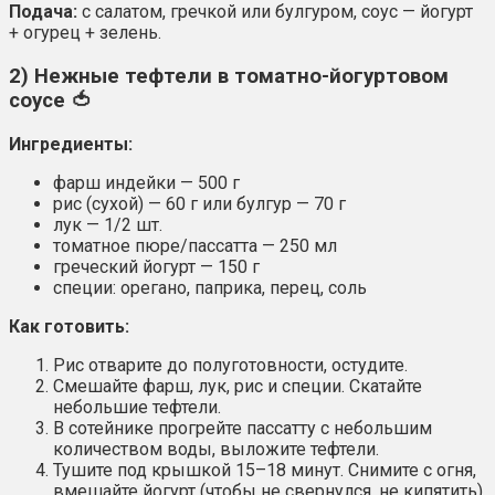
Подача:
с салатом, гречкой или булгуром, соус — йогурт
+ огурец + зелень.
2) Нежные тефтели в томатно-йогуртовом
соусе 🍅
Ингредиенты:
фарш индейки — 500 г
рис (сухой) — 60 г или булгур — 70 г
лук — 1/2 шт.
томатное пюре/пассатта — 250 мл
греческий йогурт — 150 г
специи: орегано, паприка, перец, соль
Как готовить:
Рис отварите до полуготовности, остудите.
Смешайте фарш, лук, рис и специи. Скатайте
небольшие тефтели.
В сотейнике прогрейте пассатту с небольшим
количеством воды, выложите тефтели.
Тушите под крышкой 15–18 минут. Снимите с огня,
вмешайте йогурт (чтобы не свернулся, не кипятить).