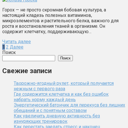
Горох — не просто скромная бобовая культура, а
настоящий кладезь полезных витаминов,
микроэлементов и растительного белка, важного для
роста и восстановления тканей в организме. Он
содержит клетчатку, поддерживающую…
Читать далее
Пагинация
1
2
Далее
записей
Поиск
Поиск
Свежие записи
Творожно-ягодный рулет, который получается
нежным с первого раза
Где содержится клетчатка и как без ошибок
набрать норму каждый день
Энергетический батончик для перекуса без лишних
обещаний и с понятным составом
Как увеличить дневную активность без
изнуряющих тренировок
Как перестать заедать стресс и наконец