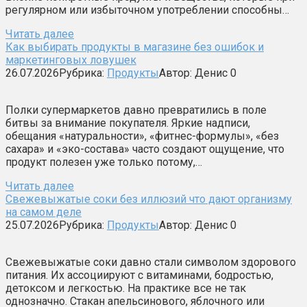
регулярном или избыточном употреблении способны…
Читать далее
Как выбирать продукты в магазине без ошибок и
маркетинговых ловушек
26.07.2026
Рубрика:
Продукты
Автор:
Денис
0
Полки супермаркетов давно превратились в поле
битвы за внимание покупателя. Яркие надписи,
обещания «натуральности», «фитнес-формулы», «без
сахара» и «эко-состава» часто создают ощущение, что
продукт полезен уже только потому,…
Читать далее
Свежевыжатые соки без иллюзий что дают организму
на самом деле
25.07.2026
Рубрика:
Продукты
Автор:
Денис
0
Свежевыжатые соки давно стали символом здорового
питания. Их ассоциируют с витаминами, бодростью,
детоксом и легкостью. На практике все не так
однозначно. Стакан апельсинового, яблочного или