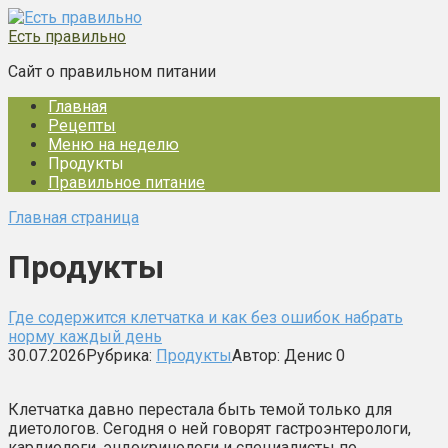
Перейти
к
Есть правильно
контенту
Сайт о правильном питании
Главная
Рецепты
Меню на неделю
Продукты
Правильное питание
Главная страница
Продукты
Где содержится клетчатка и как без ошибок набрать
норму каждый день
30.07.2026
Рубрика:
Продукты
Автор:
Денис
0
Клетчатка давно перестала быть темой только для
диетологов. Сегодня о ней говорят гастроэнтерологи,
кардиологи, эндокринологи и специалисты по