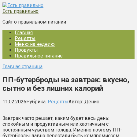
Перейти
к
Есть правильно
контенту
Сайт о правильном питании
Главная
Рецепты
Меню на неделю
Продукты
Правильное питание
Главная страница
ПП-бутерброды на завтрак: вкусно,
сытно и без лишних калорий
11.02.2026
Рубрика:
Рецепты
Автор:
Денис
Завтрак часто решает, каким будет весь день:
спокойным и продуктивным или хаотичным с
постоянным чувством голода. Именно поэтому ПП-
бутерброды давно перестали быть компромиссом