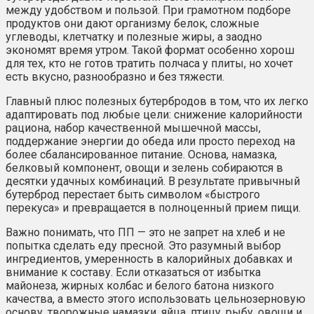
между удобством и пользой. При грамотном подборе
продуктов они дают организму белок, сложные
углеводы, клетчатку и полезные жиры, а заодно
экономят время утром. Такой формат особенно хорош
для тех, кто не готов тратить полчаса у плиты, но хочет
есть вкусно, разнообразно и без тяжести.
Главный плюс полезных бутербродов в том, что их легко
адаптировать под любые цели: снижение калорийности
рациона, набор качественной мышечной массы,
поддержание энергии до обеда или просто переход на
более сбалансированное питание. Основа, намазка,
белковый компонент, овощи и зелень собираются в
десятки удачных комбинаций. В результате привычный
бутерброд перестает быть символом «быстрого
перекуса» и превращается в полноценный прием пищи.
Важно понимать, что ПП — это не запрет на хлеб и не
попытка сделать еду пресной. Это разумный выбор
ингредиентов, умеренность в калорийных добавках и
внимание к составу. Если отказаться от избытка
майонеза, жирных колбас и белого батона низкого
качества, а вместо этого использовать цельнозерновую
основу, творожные намазки, яйца, птицу, рыбу, овощи и