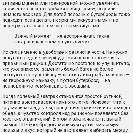
активным днем или тренировкой, можно увеличить
количество основы, добавить яйцо, рыбу, сыр или
немного авокадо. Для детей полезные бутерброды тоже
подходят, если делать их яркими, аккуратными и не
перегружать слишком сложными вкусами.
Важный момент — не воспринимать такие
завтраки как временную «диету».
Их сила именно в удобстве и реалистичности. Не нужно
покупать редкие суперфуды или полностью менять
привычный рацион. Достаточно постепенно улучшить то,
что уже знакомо: заменить белый батон на более
сытную основу, колбасу — на птицу или рыбу, майонез —
на творожную намазку, а пустой бутерброд — на
полноценную комбинацию с овощами.
Когда полезный завтрак становится простой рутиной,
питание выстраивается намного легче. Исчезает тяга к
случайным сладостям, проще выдерживать интервал до
обеда, а чувство контроля над рационом появляется без
жестких ограничений. В этом и заключается главный
смысл ПП-бутербродов: минимум суеты, максимум
пользы и вкус, который не заставляет выбирать между