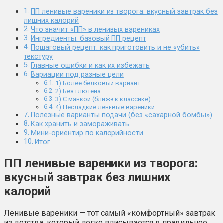
ПП ленивые вареники из творога: вкусный завтрак без
лишних калорий
Что значит «ПП» в ленивых варениках
Ингредиенты: базовый ПП рецепт
Пошаговый рецепт: как приготовить и не «убить»
текстуру
Главные ошибки и как их избежать
Вариации под разные цели
1) Более белковый вариант
2) Без глютена
3) С манкой (ближе к классике)
4) Несладкие ленивые вареники
Полезные варианты подачи (без «сахарной бомбы»)
Как хранить и замораживать
Мини-ориентир по калорийности
Итог
ПП ленивые вареники из творога:
вкусный завтрак без лишних
калорий
Ленивые вареники — тот самый «комфортный» завтрак
из детства, который легко вписывается в правильное