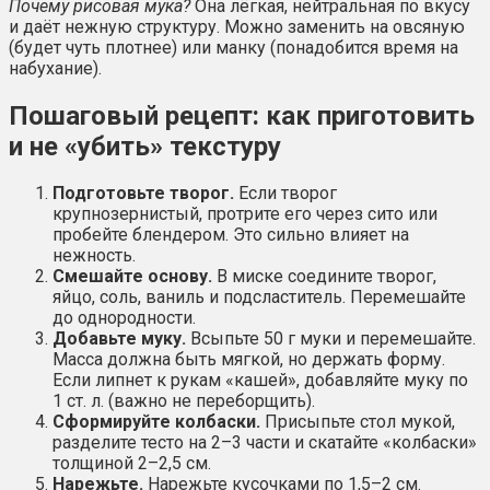
Почему рисовая мука?
Она лёгкая, нейтральная по вкусу
и даёт нежную структуру. Можно заменить на овсяную
(будет чуть плотнее) или манку (понадобится время на
набухание).
Пошаговый рецепт: как приготовить
и не «убить» текстуру
Подготовьте творог.
Если творог
крупнозернистый, протрите его через сито или
пробейте блендером. Это сильно влияет на
нежность.
Смешайте основу.
В миске соедините творог,
яйцо, соль, ваниль и подсластитель. Перемешайте
до однородности.
Добавьте муку.
Всыпьте 50 г муки и перемешайте.
Масса должна быть мягкой, но держать форму.
Если липнет к рукам «кашей», добавляйте муку по
1 ст. л. (важно не переборщить).
Сформируйте колбаски.
Присыпьте стол мукой,
разделите тесто на 2–3 части и скатайте «колбаски»
толщиной 2–2,5 см.
Нарежьте.
Нарежьте кусочками по 1,5–2 см.