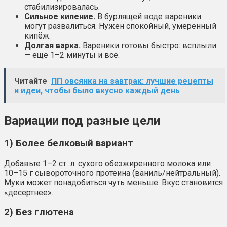
стабилизировалась.
Сильное кипение.
В бурлящей воде вареники
могут развалиться. Нужен спокойный, умеренный
кипёж.
Долгая варка.
Вареники готовы быстро: всплыли
— ещё 1–2 минуты и всё.
Читайте
ПП овсянка на завтрак: лучшие рецепты
и идеи, чтобы было вкусно каждый день
Вариации под разные цели
1) Более белковый вариант
Добавьте 1–2 ст. л. сухого обезжиренного молока или
10–15 г сывороточного протеина (ваниль/нейтральный).
Муки может понадобиться чуть меньше. Вкус становится
«десертнее».
2) Без глютена