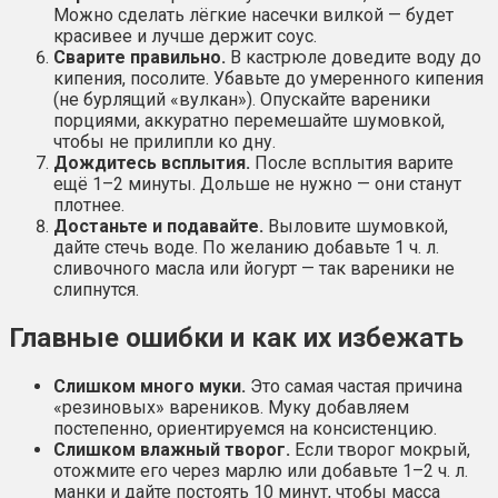
Можно сделать лёгкие насечки вилкой — будет
красивее и лучше держит соус.
Сварите правильно.
В кастрюле доведите воду до
кипения, посолите. Убавьте до умеренного кипения
(не бурлящий «вулкан»). Опускайте вареники
порциями, аккуратно перемешайте шумовкой,
чтобы не прилипли ко дну.
Дождитесь всплытия.
После всплытия варите
ещё 1–2 минуты. Дольше не нужно — они станут
плотнее.
Достаньте и подавайте.
Выловите шумовкой,
дайте стечь воде. По желанию добавьте 1 ч. л.
сливочного масла или йогурт — так вареники не
слипнутся.
Главные ошибки и как их избежать
Слишком много муки.
Это самая частая причина
«резиновых» вареников. Муку добавляем
постепенно, ориентируемся на консистенцию.
Слишком влажный творог.
Если творог мокрый,
отожмите его через марлю или добавьте 1–2 ч. л.
манки и дайте постоять 10 минут, чтобы масса