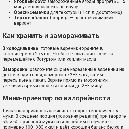
Ягодный соус
: замороженные ягоды прогреть 3–5
минут и подсластить по вкусу
Орехи/семечки
для текстуры (1 ст. л. достаточно)
Тёртое яблоко
+ корица — простой «зимний»
вариант
Как хранить и замораживать
В холодильнике:
готовые вареники храните в
контейнере до 2 суток. Чтобы не слипались, слегка
перемешайте с йогуртом или каплей масла.
Заморозка:
разложите сырые нарезанные вареники на
доске в один слой, заморозьте 2–3 часа, затем
пересыпьте в пакет. Варите прямо из морозилки,
увеличив время после всплытия до 2–3 минут.
Мини-ориентир по калорийности
Точная калорийность зависит от творога и количества
муки. В среднем порция (половина рецепта) при твороге
5% и 60 г рисовой муки на весь объём получается
примерно 300–380 ккал и даёт хороший баланс белка и