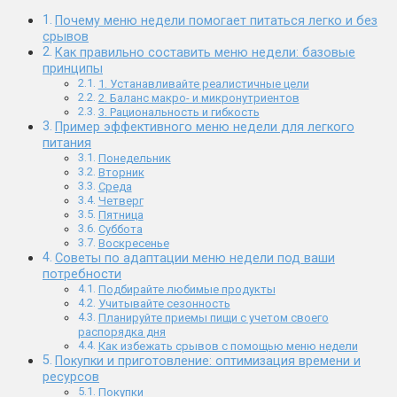
Почему меню недели помогает питаться легко и без
срывов
Как правильно составить меню недели: базовые
принципы
1. Устанавливайте реалистичные цели
2. Баланс макро- и микронутриентов
3. Рациональность и гибкость
Пример эффективного меню недели для легкого
питания
Понедельник
Вторник
Среда
Четверг
Пятница
Суббота
Воскресенье
Советы по адаптации меню недели под ваши
потребности
Подбирайте любимые продукты
Учитывайте сезонность
Планируйте приемы пищи с учетом своего
распорядка дня
Как избежать срывов с помощью меню недели
Покупки и приготовление: оптимизация времени и
ресурсов
Покупки