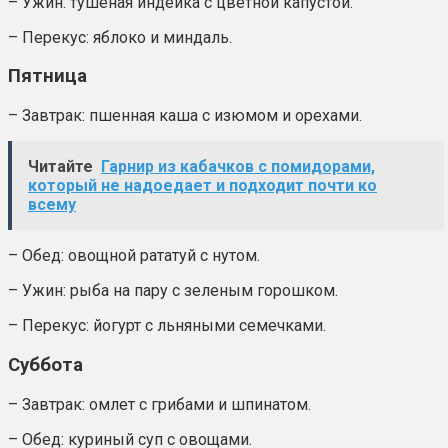
– Ужин: тушеная индейка с цветной капустой.
– Перекус: яблоко и миндаль.
Пятница
– Завтрак: пшенная каша с изюмом и орехами.
Читайте
Гарнир из кабачков с помидорами,
который не надоедает и подходит почти ко
всему
– Обед: овощной рататуй с нутом.
– Ужин: рыба на пару с зеленым горошком.
– Перекус: йогурт с льняными семечками.
Суббота
– Завтрак: омлет с грибами и шпинатом.
– Обед: куриный суп с овощами.