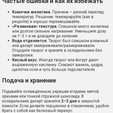
Частые ошибки и как их избежать
Комочки желатина.
Причина — резкий перепад
температур. Решение: темперируйте (как в
рецепте) и хорошо перемешивайте.
«Резиновая» текстура.
Слишком много желатина
или долгое сильное нагревание. Уменьшите дозу
на 1–2 г и не доводите до кипения.
Вода отделяется.
Творог был слишком влажный
или десерт замораживали/размораживали.
Отцедите творог и храните в холодильнике без
заморозки.
Кислый вкус.
Иногда творог или йогурт дают
выраженную кислинку. Спасают ваниль, цедра,
щепотка соли и чуть больше подсластителя.
Подача и хранение
Подавайте охлаждённым, украшая ягодами, мятой,
орехами или тонкой стружкой шоколада. В
холодильнике десерт хранится
2–3 дня
в закрытой
ёмкости. Если делаете порционно в стаканчиках, удобно
брать с собой как белковый перекус.