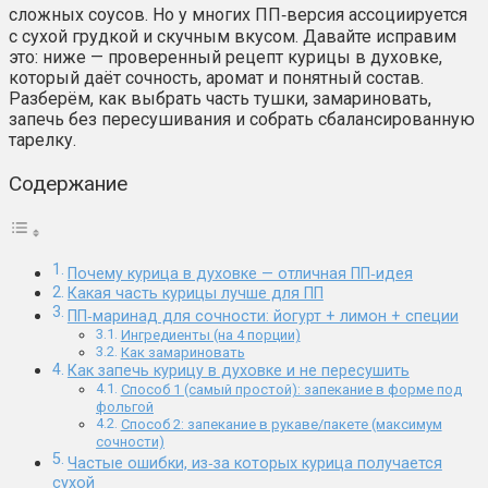
сложных соусов. Но у многих ПП‑версия ассоциируется
с сухой грудкой и скучным вкусом. Давайте исправим
это: ниже — проверенный рецепт курицы в духовке,
который даёт сочность, аромат и понятный состав.
Разберём, как выбрать часть тушки, замариновать,
запечь без пересушивания и собрать сбалансированную
тарелку.
Содержание
Почему курица в духовке — отличная ПП‑идея
Какая часть курицы лучше для ПП
ПП‑маринад для сочности: йогурт + лимон + специи
Ингредиенты (на 4 порции)
Как замариновать
Как запечь курицу в духовке и не пересушить
Способ 1 (самый простой): запекание в форме под
фольгой
Способ 2: запекание в рукаве/пакете (максимум
сочности)
Частые ошибки, из‑за которых курица получается
сухой