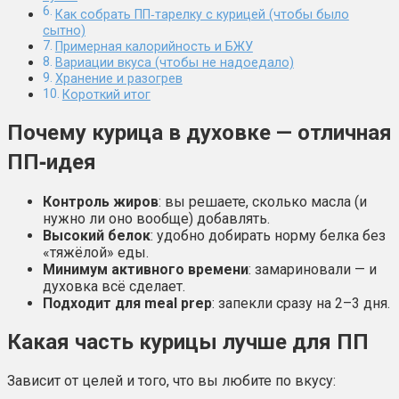
Как собрать ПП‑тарелку с курицей (чтобы было
сытно)
Примерная калорийность и БЖУ
Вариации вкуса (чтобы не надоедало)
Хранение и разогрев
Короткий итог
Почему курица в духовке — отличная
ПП‑идея
Контроль жиров
: вы решаете, сколько масла (и
нужно ли оно вообще) добавлять.
Высокий белок
: удобно добирать норму белка без
«тяжёлой» еды.
Минимум активного времени
: замариновали — и
духовка всё сделает.
Подходит для meal prep
: запекли сразу на 2–3 дня.
Какая часть курицы лучше для ПП
Зависит от целей и того, что вы любите по вкусу: