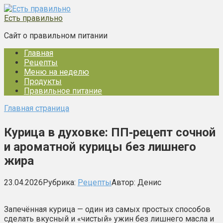
Перейти
к
Есть правильно
контенту
Сайт о правильном питании
Главная
Рецепты
Меню на неделю
Продукты
Правильное питание
Главная страница
Курица в духовке: ПП‑рецепт сочной
и ароматной курицы без лишнего
жира
23.04.2026
Рубрика:
Рецепты
Автор:
Денис
Запечённая курица — один из самых простых способов
сделать вкусный и «чистый» ужин без лишнего масла и