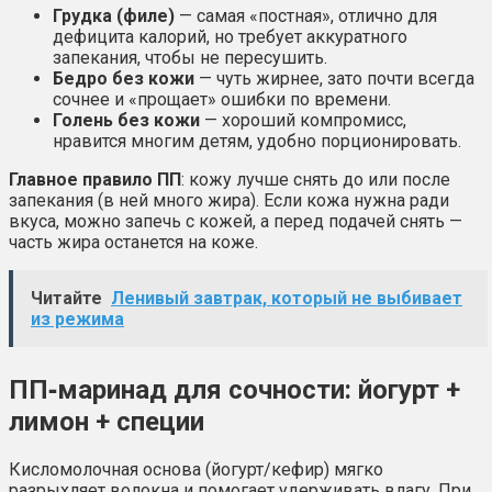
Грудка (филе)
— самая «постная», отлично для
дефицита калорий, но требует аккуратного
запекания, чтобы не пересушить.
Бедро без кожи
— чуть жирнее, зато почти всегда
сочнее и «прощает» ошибки по времени.
Голень без кожи
— хороший компромисс,
нравится многим детям, удобно порционировать.
Главное правило ПП
: кожу лучше снять до или после
запекания (в ней много жира). Если кожа нужна ради
вкуса, можно запечь с кожей, а перед подачей снять —
часть жира останется на коже.
Читайте
Ленивый завтрак, который не выбивает
из режима
ПП‑маринад для сочности: йогурт +
лимон + специи
Кисломолочная основа (йогурт/кефир) мягко
разрыхляет волокна и помогает удерживать влагу. При