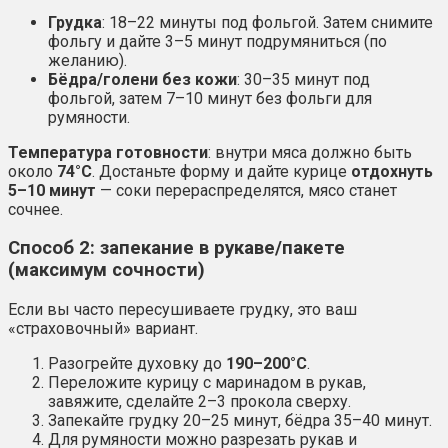
Грудка
: 18–22 минуты под фольгой. Затем снимите
фольгу и дайте 3–5 минут подрумяниться (по
желанию).
Бёдра/голени без кожи
: 30–35 минут под
фольгой, затем 7–10 минут без фольги для
румяности.
Температура готовности
: внутри мяса должно быть
около
74°C
. Достаньте форму и дайте курице
отдохнуть
5–10 минут
— соки перераспределятся, мясо станет
сочнее.
Способ 2: запекание в рукаве/пакете
(максимум сочности)
Если вы часто пересушиваете грудку, это ваш
«страховочный» вариант.
Разогрейте духовку до
190–200°C
.
Переложите курицу с маринадом в рукав,
завяжите, сделайте 2–3 прокола сверху.
Запекайте грудку 20–25 минут, бёдра 35–40 минут.
Для румяности можно разрезать рукав и