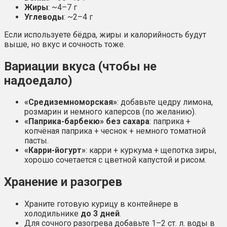
Жиры
: ~4–7 г
Углеводы
: ~2–4 г
Если используете бёдра, жиры и калорийность будут
выше, но вкус и сочность тоже.
Вариации вкуса (чтобы не
надоедало)
«Средиземноморская»
: добавьте цедру лимона,
розмарин и немного каперсов (по желанию).
«Паприка-барбекю» без сахара
: паприка +
копчёная паприка + чеснок + немного томатной
пасты.
«Карри-йогурт»
: карри + куркума + щепотка зиры,
хорошо сочетается с цветной капустой и рисом.
Хранение и разогрев
Храните готовую курицу в контейнере в
холодильнике
до 3 дней
.
Для сочного разогрева добавьте 1–2 ст. л. воды в