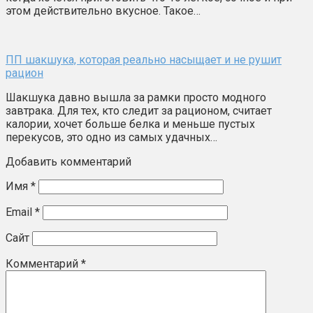
этом действительно вкусное. Такое…
ПП шакшука, которая реально насыщает и не рушит
рацион
Шакшука давно вышла за рамки просто модного
завтрака. Для тех, кто следит за рационом, считает
калории, хочет больше белка и меньше пустых
перекусов, это одно из самых удачных…
Добавить комментарий
Имя
*
Email
*
Сайт
Комментарий
*