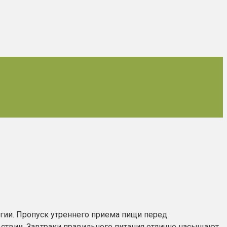
ргии. Пропуск утреннего приема пищи перед
твии. Завтраки правильного питания отлично насыщают,