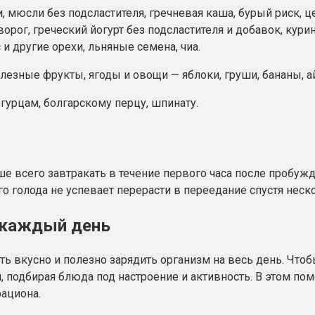
 мюсли без подсластителя, гречневая каша, бурый риск, ц
орог, греческий йогурт без подсластителя и добавок, курин
 другие орехи, льняные семена, чиа.
езные фрукты, ягоды и овощи — яблоки, груши, бананы, айв
гурцам, болгарскому перцу, шпинату.
е всего завтракать в течение первого часа после пробужд
о голода не успевает перерасти в переедание спустя неск
 каждый день
ь вкусно и полезно зарядить организм на весь день. Что
, подбирая блюда под настроение и активность. В этом по
ациона.