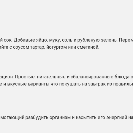
ий сок. Добавьте яйцо, муку, соль и рубленую зелень. Пе
йте с соусом тартар, йогуртом или сметаной.
ацион. Простые, питательные и сбалансированные блюда о
е и вкусные варианты что покушать на завтрак из правиль
омогающий разбудить организм и насытить его энергией на