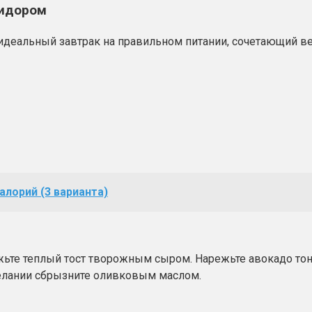
мидором
деальный завтрак на правильном питании, сочетающий ве
алорий (3 варианта)
ажьте теплый тост творожным сыром. Нарежьте авокадо то
желании сбрызните оливковым маслом.