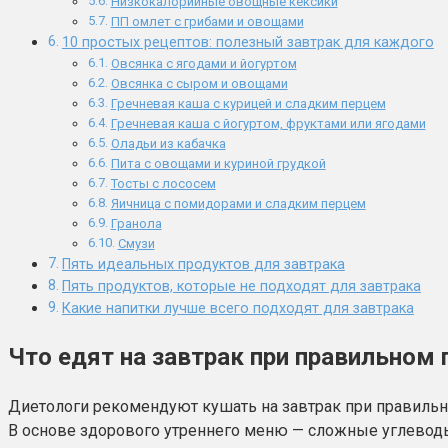
Низкокалорийные овощные кексики
ПП омлет с грибами и овощами
10 простых рецептов: полезный завтрак для каждого
Овсянка с ягодами и йогуртом
Овсянка с сыром и овощами
Гречневая каша с курицей и сладким перцем
Гречневая каша с йогуртом, фруктами или ягодами
Оладьи из кабачка
Пита с овощами и куриной грудкой
Тосты с лососем
Яичница с помидорами и сладким перцем
Гранола
Смузи
Пять идеальных продуктов для завтрака
Пять продуктов, которые не подходят для завтрака
Какие напитки лучше всего подходят для завтрака
Что едят на завтрак при правильном 
Диетологи рекомендуют кушать на завтрак при правильно
В основе здорового утреннего меню — сложные углеводы