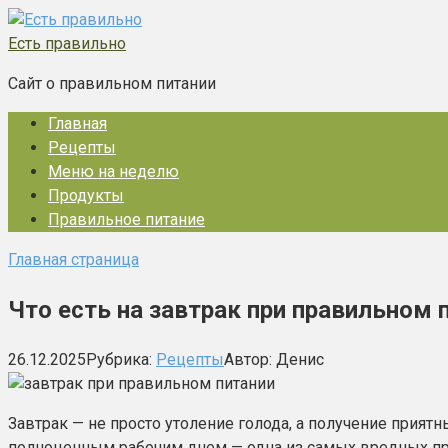
Перейти
к
Есть правильно
контенту
Сайт о правильном питании
Главная
Рецепты
Меню на неделю
Продукты
Правильное питание
Главная страница
Что есть на завтрак при правильном 
26.12.2025
Рубрика:
Рецепты
Автор:
Денис
Завтрак — не просто утоление голода, а получение прият
полноценным рабочим днем — одна из самых вредных при