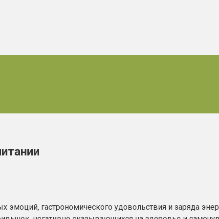
питании
ных эмоций, гастрономического удовольствия и заряда эне
вычек, негативно сказывающихся на здоровье и самочувс