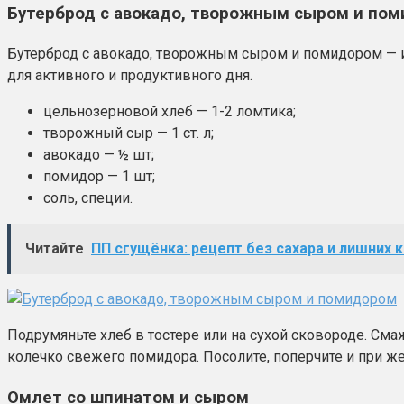
Бутерброд с авокадо, творожным сыром и по
Бутерброд с авокадо, творожным сыром и помидором — и
для активного и продуктивного дня.
цельнозерновой хлеб — 1-2 ломтика;
творожный сыр — 1 ст. л;
авокадо — ½ шт;
помидор — 1 шт;
соль, специи.
Читайте
ПП сгущёнка: рецепт без сахара и лишних к
Подрумяньте хлеб в тостере или на сухой сковороде. См
колечко свежего помидора. Посолите, поперчите и при 
Омлет со шпинатом и сыром