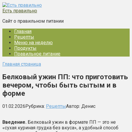
Перейти
к
Есть правильно
контенту
Сайт о правильном питании
Главная
Рецепты
Меню на неделю
Продукты
Правильное питание
Главная страница
Белковый ужин ПП: что приготовить
вечером, чтобы быть сытым и в
форме
01.02.2026
Рубрика:
Рецепты
Автор:
Денис
Введение.
Белковый ужин в формате ПП — это не
«сухая куриная грудка без вкуса», а удобный способ