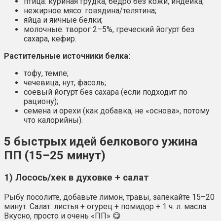
птица: куриная грудка, бедро без кожи, индейка;
нежирное мясо: говядина/телятина;
яйца и яичные белки;
молочные: творог 2–5%, греческий йогурт без
сахара, кефир.
Растительные источники белка:
тофу, темпе;
чечевица, нут, фасоль;
соевый йогурт без сахара (если подходит по
рациону);
семена и орехи (как добавка, не «основа», потому
что калорийны).
5 быстрых идей белкового ужина
ПП (15–25 минут)
1) Лосось/хек в духовке + салат
Рыбу посолите, добавьте лимон, травы, запекайте 15–20
минут. Салат: листья + огурец + помидор + 1 ч. л. масла.
Вкусно, просто и очень «ПП» 😋