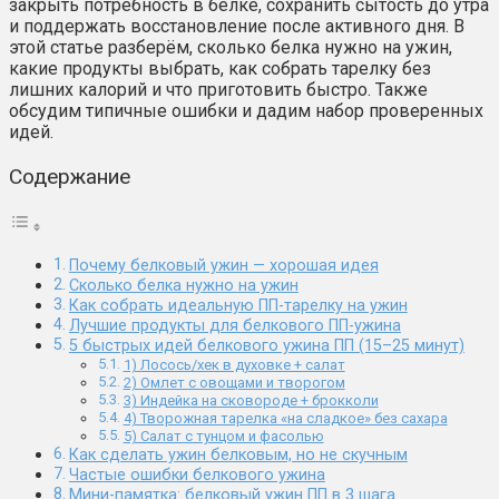
закрыть потребность в белке, сохранить сытость до утра
и поддержать восстановление после активного дня. В
этой статье разберём, сколько белка нужно на ужин,
какие продукты выбрать, как собрать тарелку без
лишних калорий и что приготовить быстро. Также
обсудим типичные ошибки и дадим набор проверенных
идей.
Содержание
Почему белковый ужин — хорошая идея
Сколько белка нужно на ужин
Как собрать идеальную ПП-тарелку на ужин
Лучшие продукты для белкового ПП-ужина
5 быстрых идей белкового ужина ПП (15–25 минут)
1) Лосось/хек в духовке + салат
2) Омлет с овощами и творогом
3) Индейка на сковороде + брокколи
4) Творожная тарелка «на сладкое» без сахара
5) Салат с тунцом и фасолью
Как сделать ужин белковым, но не скучным
Частые ошибки белкового ужина
Мини-памятка: белковый ужин ПП в 3 шага