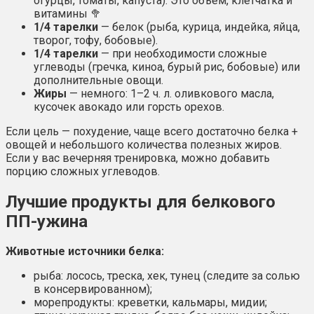
огурцы, томаты, капуста). Это объем, клетчатка и
витамины 🥦
1/4 тарелки
— белок (рыба, курица, индейка, яйца,
творог, тофу, бобовые).
1/4 тарелки
— при необходимости сложные
углеводы (гречка, киноа, бурый рис, бобовые) или
дополнительные овощи.
Жиры
— немного: 1–2 ч. л. оливкового масла,
кусочек авокадо или горсть орехов.
Если цель — похудение, чаще всего достаточно белка +
овощей и небольшого количества полезных жиров.
Если у вас вечерняя тренировка, можно добавить
порцию сложных углеводов.
Лучшие продукты для белкового
ПП-ужина
Животные источники белка:
рыба: лосось, треска, хек, тунец (следите за солью
в консервированном);
морепродукты: креветки, кальмары, мидии;