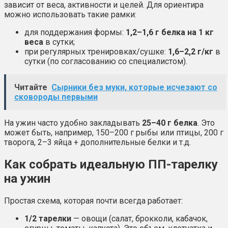
зависит от веса, активности и целей. Для ориентира
можно использовать такие рамки:
для поддержания формы:
1,2–1,6 г белка на 1 кг
веса
в сутки;
при регулярных тренировках/сушке:
1,6–2,2 г/кг
в
сутки (по согласованию со специалистом).
Читайте
Сырники без муки, которые исчезают со
сковороды первыми
На ужин часто удобно закладывать
25–40 г белка
. Это
может быть, например, 150–200 г рыбы или птицы, 200 г
творога, 2–3 яйца + дополнительные белки и т.д.
Как собрать идеальную ПП-тарелку
на ужин
Простая схема, которая почти всегда работает:
1/2 тарелки
— овощи (салат, брокколи, кабачок,