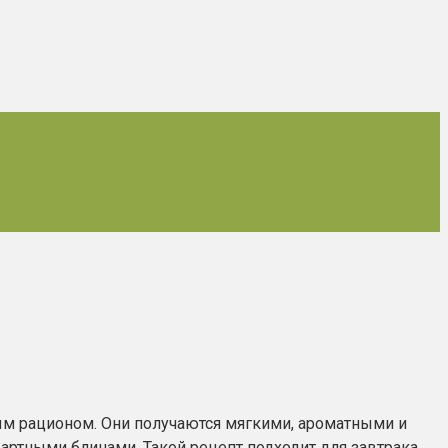
 рационом. Они получаются мягкими, ароматными и
артными блинами. Такой рецепт подходит для завтрака,