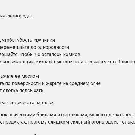
ния сковороды.
, чтобы убрать крупинки.
 перемешайте до однородности.
мешайте, чтобы не осталось комков.
 консистенции жидкой сметаны или классического блинног
мажьте ее маслом.
е по поверхности и жарьте на среднем огне.
т слегка подсыхать.
чьте количество молока.
лассическими блинами и сырниками, можно сделать тесто 
х продуктах, поэтому слишком сильный огонь здесь тольк