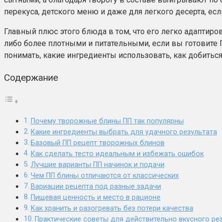
перекуса, детского меню и даже для легкого десерта, есл
Главный плюс этого блюда в том, что его легко адаптир
либо более плотными и питательными, если вы готовите П
понимать, какие ингредиенты использовать, как добиться
Содержание
Почему творожные блины ПП так популярны
Какие ингредиенты выбрать для удачного результата
Базовый ПП рецепт творожных блинов
Как сделать тесто идеальным и избежать ошибок
Лучшие варианты ПП начинок и подачи
Чем ПП блины отличаются от классических
Вариации рецепта под разные задачи
Пищевая ценность и место в рационе
Как хранить и разогревать без потери качества
Практические советы для действительно вкусного ре