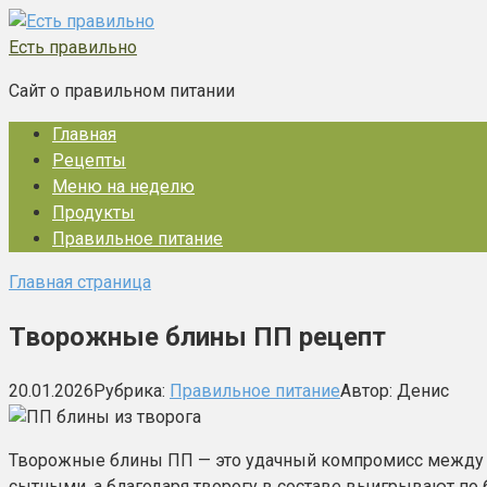
Перейти
к
Есть правильно
контенту
Сайт о правильном питании
Главная
Рецепты
Меню на неделю
Продукты
Правильное питание
Главная страница
Творожные блины ПП рецепт
20.01.2026
Рубрика:
Правильное питание
Автор:
Денис
Творожные блины ПП — это удачный компромисс между 
сытными, а благодаря творогу в составе выигрывают по б