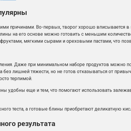
пулярны
кими причинами. Во-первых, творог хорошо вписывается в
блины на его основе можно готовить с меньшим количество
м, фруктами, мягкими сырами и ореховыми пастами, что по
вления. Даже при минимальном наборе продуктов можно по
а без лишней тяжести, но не готов отказываться от привычн
осто терпимой.
ы удобны еще и тем, что помогают использовать залежавш
жного теста, а готовые блины приобретают деликатную ки
ного результата