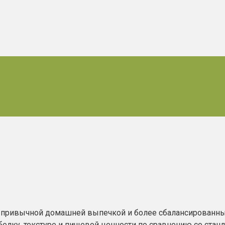
привычной домашней выпечкой и более сбалансированным
елку, текстуре и пищевой ценности по сравнению со станд