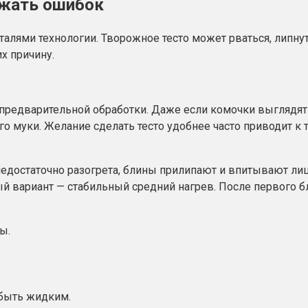
ежать ошибок
еталями технологии. Творожное тесто может рваться, липн
х причину.
з предварительной обработки. Даже если комочки выгляд
о муки. Желание сделать тесто удобнее часто приводит к 
достаточно разогрета, блины прилипают и впитывают лишн
 вариант — стабильный средний нагрев. После первого бл
ы.
 быть жидким.