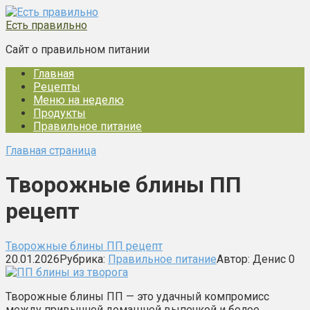
Перейти
к
Есть правильно
контенту
Сайт о правильном питании
Главная
Рецепты
Меню на неделю
Продукты
Правильное питание
Главная страница
Творожные блины ПП
рецепт
Творожные блины ПП рецепт
20.01.2026
Рубрика:
Правильное питание
Автор:
Денис
0
Творожные блины ПП — это удачный компромисс
между привычной домашней выпечкой и более