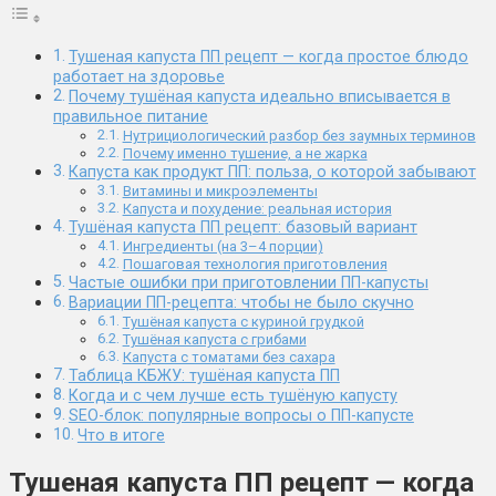
Тушеная капуста ПП рецепт — когда простое блюдо
работает на здоровье
Почему тушёная капуста идеально вписывается в
правильное питание
Нутрициологический разбор без заумных терминов
Почему именно тушение, а не жарка
Капуста как продукт ПП: польза, о которой забывают
Витамины и микроэлементы
Капуста и похудение: реальная история
Тушёная капуста ПП рецепт: базовый вариант
Ингредиенты (на 3–4 порции)
Пошаговая технология приготовления
Частые ошибки при приготовлении ПП-капусты
Вариации ПП-рецепта: чтобы не было скучно
Тушёная капуста с куриной грудкой
Тушёная капуста с грибами
Капуста с томатами без сахара
Таблица КБЖУ: тушёная капуста ПП
Когда и с чем лучше есть тушёную капусту
SEO-блок: популярные вопросы о ПП-капусте
Что в итоге
Тушеная капуста ПП рецепт — когда