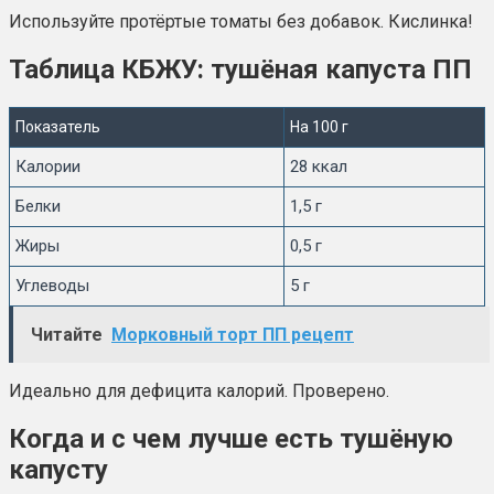
Используйте протёртые томаты без добавок. Кислинка!
Таблица КБЖУ: тушёная капуста ПП
Показатель
На 100 г
Калории
28 ккал
Белки
1,5 г
Жиры
0,5 г
Углеводы
5 г
Читайте
Морковный торт ПП рецепт
Идеально для дефицита калорий. Проверено.
Когда и с чем лучше есть тушёную
капусту