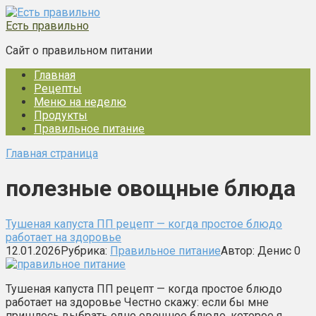
Перейти
к
Есть правильно
контенту
Сайт о правильном питании
Главная
Рецепты
Меню на неделю
Продукты
Правильное питание
Главная страница
полезные овощные блюда
Тушеная капуста ПП рецепт — когда простое блюдо
работает на здоровье
12.01.2026
Рубрика:
Правильное питание
Автор:
Денис
0
Тушеная капуста ПП рецепт — когда простое блюдо
работает на здоровье Честно скажу: если бы мне
пришлось выбрать одно овощное блюдо, которое я