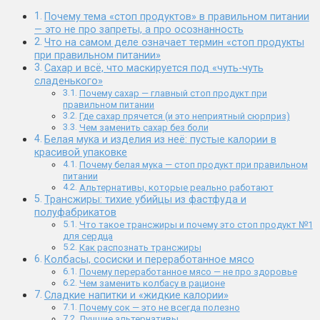
Почему тема «стоп продуктов» в правильном питании
— это не про запреты, а про осознанность
Что на самом деле означает термин «стоп продукты
при правильном питании»
Сахар и всё, что маскируется под «чуть-чуть
сладенького»
Почему сахар — главный стоп продукт при
правильном питании
Где сахар прячется (и это неприятный сюрприз)
Чем заменить сахар без боли
Белая мука и изделия из неё: пустые калории в
красивой упаковке
Почему белая мука — стоп продукт при правильном
питании
Альтернативы, которые реально работают
Трансжиры: тихие убийцы из фастфуда и
полуфабрикатов
Что такое трансжиры и почему это стоп продукт №1
для сердца
Как распознать трансжиры
Колбасы, сосиски и переработанное мясо
Почему переработанное мясо — не про здоровье
Чем заменить колбасу в рационе
Сладкие напитки и «жидкие калории»
Почему сок — это не всегда полезно
Лучшие альтернативы