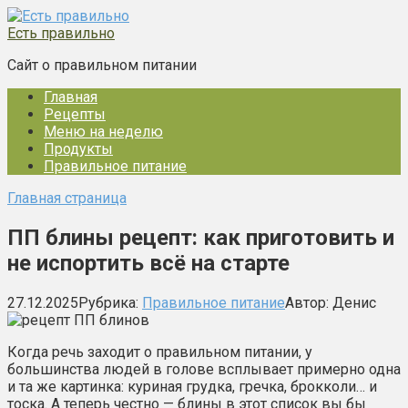
Перейти
к
Есть правильно
контенту
Сайт о правильном питании
Главная
Рецепты
Меню на неделю
Продукты
Правильное питание
Главная страница
ПП блины рецепт: как приготовить и
не испортить всё на старте
27.12.2025
Рубрика:
Правильное питание
Автор:
Денис
Когда речь заходит о правильном питании, у
большинства людей в голове всплывает примерно одна
и та же картинка: куриная грудка, гречка, брокколи… и
тоска. А теперь честно — блины в этот список вы бы