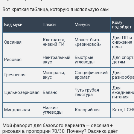
Вот краткая таблица, которую я использую сам:
Кому 
Вид муки
Плюсы
Минусы
подойдёт
Для ПП и 
Клетчатка, 
Может быть 
Овсяная
снижения 
низкий ГИ
«резиновой»
веса
Нейтральный 
Быстрые 
Для спорта
Рисовая
вкус
углеводы
детям
Минералы, 
Специфический 
Для 
Гречневая
вкус
аромат
разнообр
Для 
Чуть грубая 
Цельнозерновая
Баланс
ежедневно
текстура
питания
Низкие 
Миндальная
Калорийная
Кето, LCH
углеводы
Мой фаворит для базового варианта — овсяная +
рисовая в пропорции 70/30. Почему? Овсянка даёт