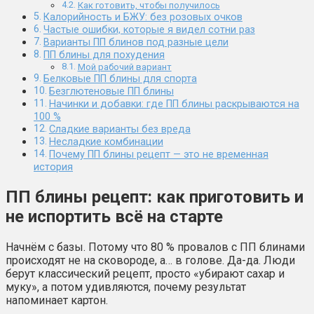
Как готовить, чтобы получилось
Калорийность и БЖУ: без розовых очков
Частые ошибки, которые я видел сотни раз
Варианты ПП блинов под разные цели
ПП блины для похудения
Мой рабочий вариант
Белковые ПП блины для спорта
Безглютеновые ПП блины
Начинки и добавки: где ПП блины раскрываются на
100 %
Сладкие варианты без вреда
Несладкие комбинации
Почему ПП блины рецепт — это не временная
история
ПП блины рецепт: как приготовить и
не испортить всё на старте
Начнём с базы. Потому что 80 % провалов с ПП блинами
происходят не на сковороде, а… в голове. Да-да. Люди
берут классический рецепт, просто «убирают сахар и
муку», а потом удивляются, почему результат
напоминает картон.