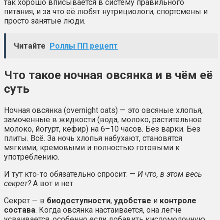
так хорошо вписывается в систему правильного
питания, и за что её любят нутрициологи, спортсмены и
просто занятые люди.
Читайте
Роллы ПП рецепт
Что такое ночная овсянка и в чём её
суть
Ночная овсянка (overnight oats) — это овсяные хлопья,
замоченные в жидкости (вода, молоко, растительное
молоко, йогурт, кефир) на 6–10 часов. Без варки. Без
плиты. Всё. За ночь хлопья набухают, становятся
мягкими, кремовыми и полностью готовыми к
употреблению.
И тут кто-то обязательно спросит: —
И что, в этом весь
секрет?
А вот и нет.
Секрет — в
биодоступности
,
удобстве
и
контроле
состава
. Когда овсянка настаивается, она легче
усваивается, особенно если добавить кисломолочную