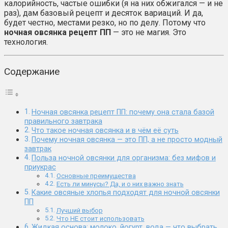
калорийность, частые ошибки (я на них обжигался — и не
раз), дам базовый рецепт и десяток вариаций. И да,
будет честно, местами резко, но по делу. Потому что
ночная овсянка рецепт ПП
— это не магия. Это
технология.
Содержание
Ночная овсянка рецепт ПП: почему она стала базой
правильного завтрака
Что такое ночная овсянка и в чём её суть
Почему ночная овсянка — это ПП, а не просто модный
завтрак
Польза ночной овсянки для организма: без мифов и
приукрас
Основные преимущества
Есть ли минусы? Да, и о них важно знать
Какие овсяные хлопья подходят для ночной овсянки
ПП
Лучший выбор
Что НЕ стоит использовать
Жидкая основа: молоко, йогурт, вода — что выбрать