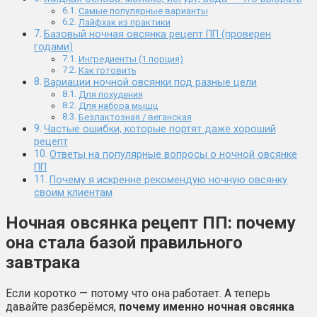
Самые популярные варианты
Лайфхак из практики
Базовый ночная овсянка рецепт ПП (проверен
годами)
Ингредиенты (1 порция)
Как готовить
Вариации ночной овсянки под разные цели
Для похудения
Для набора мышц
Безлактозная / веганская
Частые ошибки, которые портят даже хороший
рецепт
Ответы на популярные вопросы о ночной овсянке
ПП
Почему я искренне рекомендую ночную овсянку
своим клиентам
Ночная овсянка рецепт ПП: почему
она стала базой правильного
завтрака
Если коротко — потому что она работает. А теперь
давайте разберёмся,
почему именно ночная овсянка