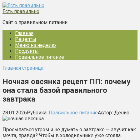
Перейти
к
Есть правильно
контенту
Сайт о правильном питании
Главная
Рецепты
Меню на неделю
Продукты
Правильное питание
Главная страница
Ночная овсянка рецепт ПП: почему
она стала базой правильного
завтрака
28.01.2026
Рубрика:
Правильное питание
Автор:
Денис
Просыпаться утром и не думать о завтраке — звучит как
мечта, правда? Чтобы в холодильнике уже стояла