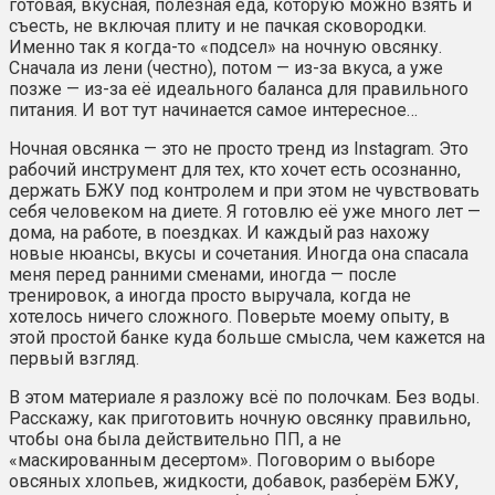
готовая, вкусная, полезная еда, которую можно взять и
съесть, не включая плиту и не пачкая сковородки.
Именно так я когда-то «подсел» на ночную овсянку.
Сначала из лени (честно), потом — из-за вкуса, а уже
позже — из-за её идеального баланса для правильного
питания. И вот тут начинается самое интересное…
Ночная овсянка — это не просто тренд из Instagram. Это
рабочий инструмент для тех, кто хочет есть осознанно,
держать БЖУ под контролем и при этом не чувствовать
себя человеком на диете. Я готовлю её уже много лет —
дома, на работе, в поездках. И каждый раз нахожу
новые нюансы, вкусы и сочетания. Иногда она спасала
меня перед ранними сменами, иногда — после
тренировок, а иногда просто выручала, когда не
хотелось ничего сложного. Поверьте моему опыту, в
этой простой банке куда больше смысла, чем кажется на
первый взгляд.
В этом материале я разложу всё по полочкам. Без воды.
Расскажу, как приготовить ночную овсянку правильно,
чтобы она была действительно ПП, а не
«маскированным десертом». Поговорим о выборе
овсяных хлопьев, жидкости, добавок, разберём БЖУ,