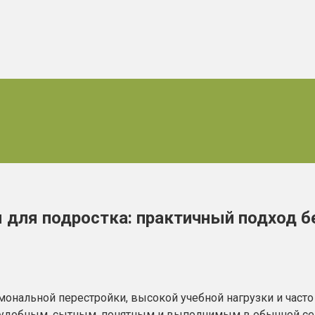
 для подростка: практичный подход б
рмональной перестройки, высокой учебной нагрузки и час
а удобным, сытным, понятным и выполнимым в обычной сем