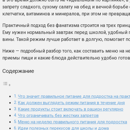
запрету сладкого, сухому салату на обед и вечной борьб
клетчатки, витаминов и минералов, при этом не превращая
Практичный подход без фанатизма строится на трех принци
Ему нужен нормальный завтрак перед школой, удобный п
вины. Такой режим лучше работает в долгую, помогает п
Ниже — подробный разбор того, как составить меню на н
приемы пищи и какие блюда действительно удобно готовит
Содержание
Что значит правильное питание для подростка на прак
Как должен выглядеть режим питания в течение дня
Какие продукты стоит включать в рацион регулярно
Что ограничивать без жестких запретов
Меню на неделю правильного питания для подростка
Идеи полезных перекусов для школы и дома