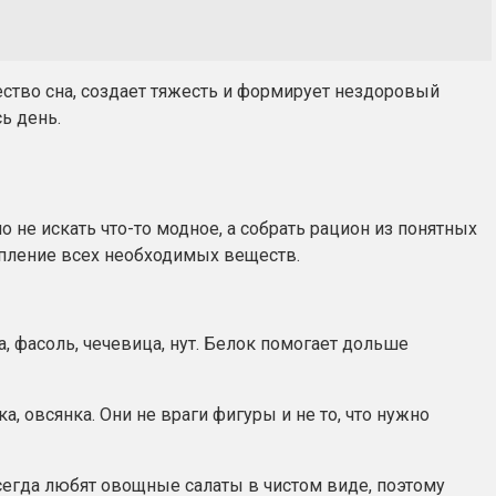
ество сна, создает тяжесть и формирует нездоровый
ь день.
не искать что-то модное, а собрать рацион из понятных
упление всех необходимых веществ.
, фасоль, чечевица, нут. Белок помогает дольше
, овсянка. Они не враги фигуры и не то, что нужно
всегда любят овощные салаты в чистом виде, поэтому