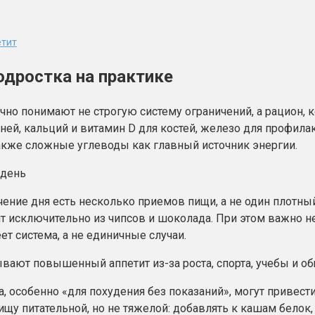
етит
одростка на практике
о понимают не строгую систему ограничений, а рацион, к
ней, кальций и витамин D для костей, железо для профила
акже сложные углеводы как главный источник энергии.
чение дня есть несколько приемов пищи, а не один плотны
т исключительно из чипсов и шоколада. При этом важно не
ет система, а не единичные случаи.
ают повышенный аппетит из-за роста, спорта, учебы и об
, особенно «для похудения без показаний», могут привес
 пищу питательной, но не тяжелой: добавлять к кашам бел