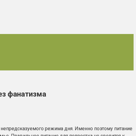
ез фанатизма
то непредсказуемого режима дня. Именно поэтому питание
ье. Правильное питание для подростка не сводится к