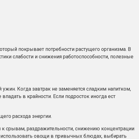
оторый покрывает потребности растущего организма. В
ктики слабости и снижения работоспособности, полезные
й ужин. Когда завтрак не заменяется сладким напитком,
 впадать в крайности. Если подросток иногда ест
щего расхода энергии.
ти к срывам, раздражительности, снижению концентрации
ок, использовать овощи в привычных блюдах, выбирать