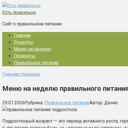
Перейти
к
Есть правильно
контенту
Сайт о правильном питании
Главная
Рецепты
Меню на неделю
Продукты
Правильное питание
Главная страница
Меню на неделю правильного питания
29.01.2026
Рубрика:
Правильное питание
Автор:
Денис
Подростковый возраст — это период активного роста, го
в это время должно быть не «идеальным по картинке», 