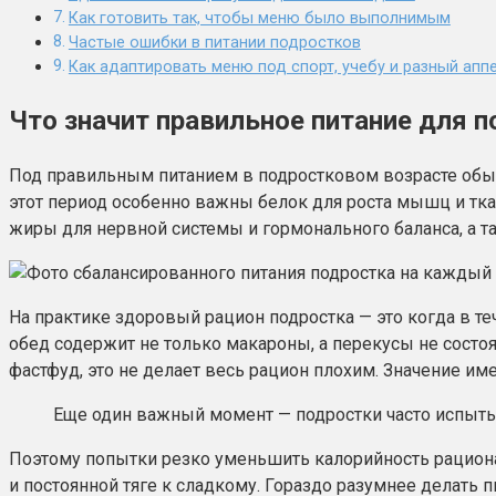
Как готовить так, чтобы меню было выполнимым
Частые ошибки в питании подростков
Как адаптировать меню под спорт, учебу и разный апп
Что значит правильное питание для п
Под правильным питанием в подростковом возрасте обычн
этот период особенно важны белок для роста мышц и тка
жиры для нервной системы и гормонального баланса, а т
На практике здоровый рацион подростка — это когда в те
обед содержит не только макароны, а перекусы не состоя
фастфуд, это не делает весь рацион плохим. Значение име
Еще один важный момент — подростки часто испытыв
Поэтому попытки резко уменьшить калорийность рациона
и постоянной тяге к сладкому. Гораздо разумнее делать