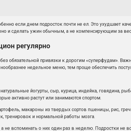
енно если днем подросток почти не ел. Это ухудшает кач
но и сделать ужин обычным, а не компенсирующим за вес
цион регулярно
з обязательной привязки к дорогим «суперфудам». Важно 
азнообразнее недельное меню, тем проще обеспечить пост
атуральные йогурты, сыр, курица, индейка, говядина, рыба
орые активно растут или занимаются спортом.
тофель, макароны из твердых сортов пшеницы, рис, гречка
к, тренировок и нормальной работы мозга.
 а не вспоминать о них один раз в неделю. Подростки не 