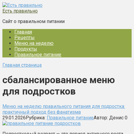
Перейти
к
Есть правильно
контенту
Сайт о правильном питании
Главная
Рецепты
Меню на неделю
Продукты
Правильное питание
Главная страница
сбалансированное меню
для подростков
Меню на неделю правильного питания для подростка:
практичный подход без фанатизма
29.01.2026
Рубрика:
Правильное питание
Автор:
Денис
0
Подростковый возраст — это период активного роста,