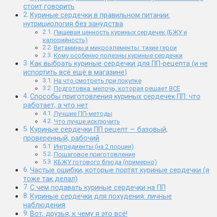
стоит говорить
Куриные сердечки в правильном питании:
нутрициология без занудства
Пищевая ценность куриных сердечек (БЖУ и
калорийность)
Витамины и микроэлементы: тихие герои
Кому особенно полезны куриные сердечки
Как выбрать куриные сердечки для ПП-рецепта (и не
испортить всё ещё в магазине)
На что смотреть при покупке
Подготовка: мелочь, которая решает ВСЁ
Способы приготовления куриных сердечек ПП: что
работает, а что нет
Лучшие ПП-методы
Что лучше исключить
Куриные сердечки ПП рецепт — базовый,
проверенный, рабочий
Ингредиенты (на 2 порции)
Пошаговое приготовление
КБЖУ готового блюда (примерно)
Частые ошибки, которые портят куриные сердечки (я
тоже так делал)
С чем подавать куриные сердечки на ПП
Куриные сердечки для похудения: личные
наблюдения
Вот, друзья, к чему я это всё!