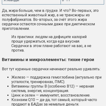
Углеводы
0–1 г
Да, жира больше, чем в грудке. И что? Во-первых, это
естественный животный жир, а не трансжиры из
полуфабрикатов. Во-вторых, за счёт этого жира
сердечки остаются сочными даже при диетическом
приготовлении.
Из практики: людям на дефиците калорий
проще удержаться, когда еда вкусная.
Сердечки в этом плане работают на вас, а не
против.
Витамины и микроэлементы: тихие герои
Вот тут куриные сердечки начинают реально удивлять:
Железо — поддержка гемоглобина (актуально при
усталости, тренировках, ПМС).
Витамины группы B (особенно B12) — нервная
система, энергия, концентрация.
Цинк и селен — иммунитет, восстановление.
Коэнзим Q10 — да-да, тот самый, который часто
продают в БАДах за немалые деньги.