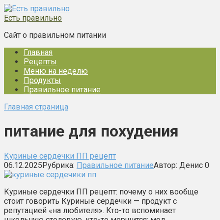
Перейти
к
Есть правильно
контенту
Сайт о правильном питании
Главная
Рецепты
Меню на неделю
Продукты
Правильное питание
Главная страница
питание для похудения
Куриные сердечки ПП рецепт
06.12.2025
Рубрика:
Правильное питание
Автор:
Денис
0
Куриные сердечки ПП рецепт: почему о них вообще
стоит говорить Куриные сердечки — продукт с
репутацией «на любителя». Кто-то вспоминает
школьную столовую, кто-то морщится: мол,