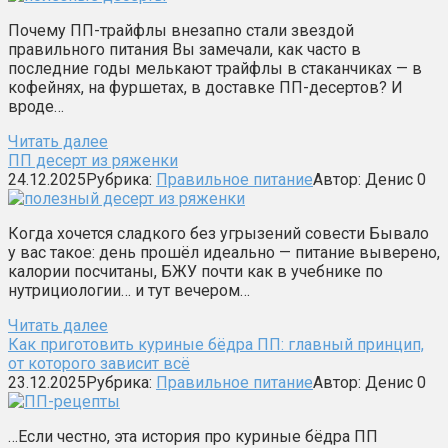
Почему ПП-трайфлы внезапно стали звездой
правильного питания Вы замечали, как часто в
последние годы мелькают трайфлы в стаканчиках — в
кофейнях, на фуршетах, в доставке ПП-десертов? И
вроде…
Читать далее
ПП десерт из ряженки
24.12.2025
Рубрика:
Правильное питание
Автор:
Денис
0
Когда хочется сладкого без угрызений совести Бывало
у вас такое: день прошёл идеально — питание выверено,
калории посчитаны, БЖУ почти как в учебнике по
нутрициологии… и тут вечером…
Читать далее
Как приготовить куриные бёдра ПП: главный принцип,
от которого зависит всё
23.12.2025
Рубрика:
Правильное питание
Автор:
Денис
0
…Если честно, эта история про куриные бёдра ПП