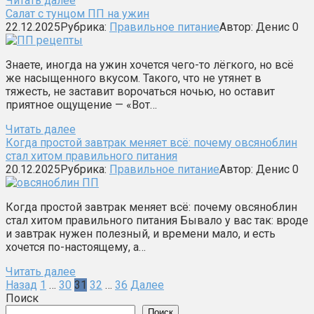
Читать далее
Салат с тунцом ПП на ужин
22.12.2025
Рубрика:
Правильное питание
Автор:
Денис
0
Знаете, иногда на ужин хочется чего-то лёгкого, но всё
же насыщенного вкусом. Такого, что не утянет в
тяжесть, не заставит ворочаться ночью, но оставит
приятное ощущение — «Вот…
Читать далее
Когда простой завтрак меняет всё: почему овсяноблин
стал хитом правильного питания
20.12.2025
Рубрика:
Правильное питание
Автор:
Денис
0
Когда простой завтрак меняет всё: почему овсяноблин
стал хитом правильного питания Бывало у вас так: вроде
и завтрак нужен полезный, и времени мало, и есть
хочется по-настоящему, а…
Читать далее
Пагинация
Назад
1
…
30
31
32
…
36
Далее
записей
Поиск
Поиск