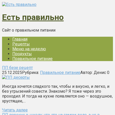
Перейти
к
контенту
Есть правильно
Сайт о правильном питании
Главная
Рецепты
Меню на неделю
Продукты
Правильное питание
ПП безе рецепт
25.12.2025
Рубрика:
Правильное питание
Автор:
Денис
0
Иногда хочется сладкого так, чтобы и вкусно, и легко, и
без угрызений совести. Знакомо? Я тоже через это
проходил. И тогда на кухне появляется оно — воздушное,
хрустящее,…
Читать далее
ПП перекус в школу: что это на самом деле, а не в