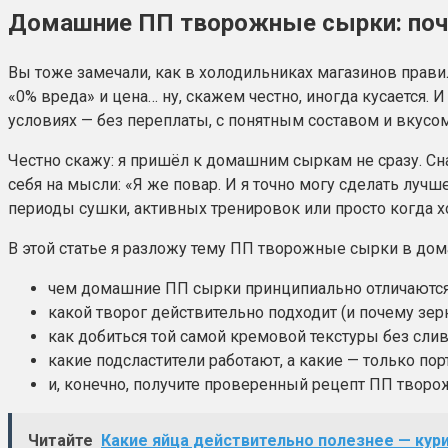
Домашние ПП творожные сырки: поче
Вы тоже замечали, как в холодильниках магазинов прави
«0% вреда» и цена… ну, скажем честно, иногда кусается. 
условиях — без переплаты, с понятным составом и вкусо
Честно скажу: я пришёл к домашним сыркам не сразу. Сна
себя на мысли: «Я же повар. И я точно могу сделать лучш
периоды сушки, активных тренировок или просто когда хо
В этой статье я разложу тему ПП творожные сырки в дома
чем домашние ПП сырки принципиально отличаются
какой творог действительно подходит (и почему зерн
как добиться той самой кремовой текстуры без слив
какие подсластители работают, а какие — только порт
и, конечно, получите проверенный рецепт ПП творо
Читайте
Какие яйца действительно полезнее — кур