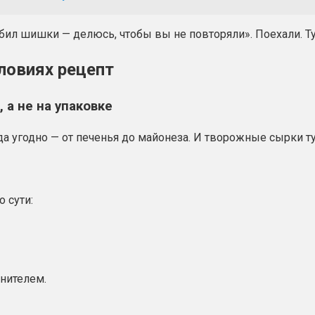
ил шишки — делюсь, чтобы вы не повторяли». Поехали. Тут
ловиях рецепт
а не на упаковке
да угодно — от печенья до майонеза. И творожные сырки т
 сути:
нителем.