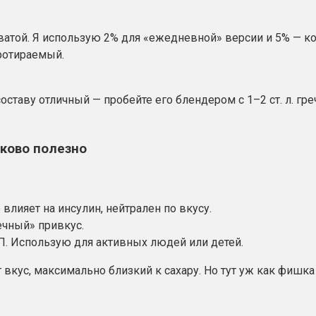
ватой. Я использую 2% для «ежедневной» версии и 5% — ко
ротираемый.
оставу отличный — пробейте его блендером с 1–2 ст. л. гре
аково полезно
 влияет на инсулин, нейтрален по вкусу.
ечный» привкус.
ПП. Использую для активных людей или детей.
т вкус, максимально близкий к сахару. Но тут уж как фишка