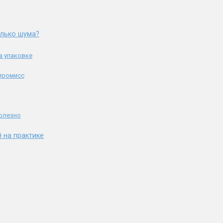
олько шума?
а упаковке
мпромисс
полезно
 на практике