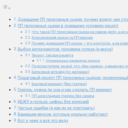
Домашние ПП творожные сырки: почему вокруг них ст
ПП творожные сырки в домашних условиях рецепт
Что такое ПП творожные сырки на самом деле, а не н
Классический сырок vs ПП-версия
Почему домашние ПП сырки — это контроль, а не ко
Выбор ингредиентов: половина успеха (и вкуса)
Творог: сердце рецепта
Оптимальные параметры творога
Подсластители: не всё, что «без сахара», одинаково 
Белковый апгрейд (по желанию)
Пошаговый рецепт ПП творожных сырков, проверенный
Базовый вариант (без глазури)
Глазурь: нужна ли она и как сделать ПП-вариант
ПП шоколадная глазурь без сахара
КБЖУ и польза: цифры без иллюзий
Частые ошибки (и как их не повторить)
Вариации вкусов, которые реально работают
Вот к чему я всё это веду