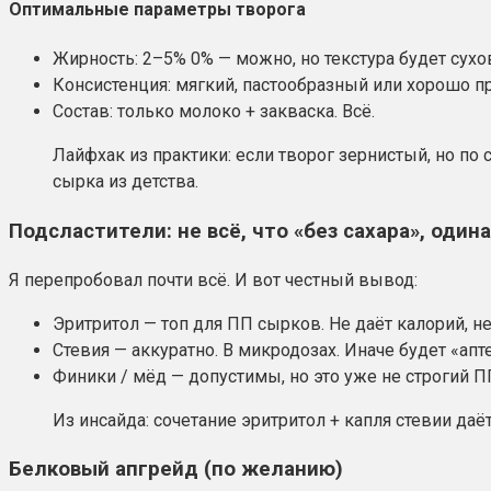
Оптимальные параметры творога
Жирность: 2–5% 0% — можно, но текстура будет сухо
Консистенция: мягкий, пастообразный или хорошо п
Состав: только молоко + закваска. Всё.
Лайфхак из практики: если творог зернистый, но по с
сырка из детства.
Подсластители: не всё, что «без сахара», один
Я перепробовал почти всё. И вот честный вывод:
Эритритол — топ для ПП сырков. Не даёт калорий, не
Стевия — аккуратно. В микродозах. Иначе будет «апт
Финики / мёд — допустимы, но это уже не строгий 
Из инсайда: сочетание эритритол + капля стевии даё
Белковый апгрейд (по желанию)