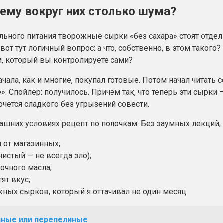
му вокруг них столько шума?
льного питания творожные сырки «без сахара» стоят отде
И вот тут логичный вопрос: а что, собственно, в этом так
м, который вы контролируете сами?
чала, как и многие, покупал готовые. Потом начал читать
е». Спойлер: получилось. Причём так, что теперь эти сырки
чется сладкого без угрызений совести.
шних условиях рецепт по полочкам. Без заумных лекций, н
 от магазинных;
истый — не всегда зло);
очного масла;
ят вкус;
жных сырков, который я оттачивал не один месяц.
иные или перепелиные