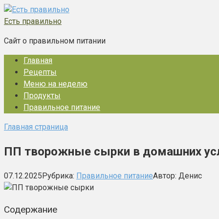
Перейти
к
Есть правильно
контенту
Сайт о правильном питании
Главная
Рецепты
Меню на неделю
Продукты
Правильное питание
Главная страница
ПП творожные сырки в домашних ус
07.12.2025
Рубрика:
Правильное питание
Автор:
Денис
Содержание