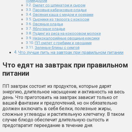
помидором
Омлет со шпинатом и сыром
Паровые кабачковые оладьи
Овсяная каша с медом и орехами
Сырники из творога с кокосом
Овсяные оладьи
Яблочные оладьи
Пудинг из риса на кокосовом молоке
Низкокалорийные овощные кексики
ПП омлет с грибами и овощами
Зеленые блины с семгой
Что лучше пить на завтрак при правильном питании
Что едят на завтрак при правильном
питании
ПП завтрак состоит из продуктов, которые дарят
энергию, длительное насыщение и активность на весь
день. Что приготовить на завтрак зависит только от
вашей фантазии и предпочтений, но он обязательно
должен включать в себя белки, полезные жиры,
сложные углеводы и растительную клетчатку. В таком
случае блюдо обеспечит длительную сытость и
предотвратит переедание в течение дня.