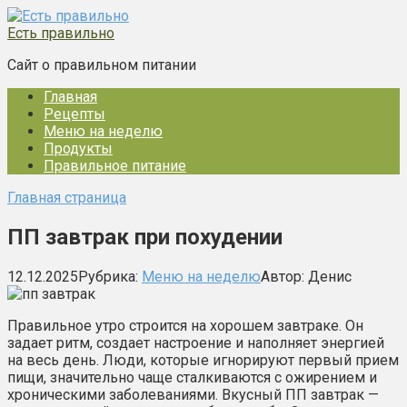
Перейти
к
Есть правильно
контенту
Сайт о правильном питании
Главная
Рецепты
Меню на неделю
Продукты
Правильное питание
Главная страница
ПП завтрак при похудении
12.12.2025
Рубрика:
Меню на неделю
Автор:
Денис
Правильное утро строится на хорошем завтраке. Он
задает ритм, создает настроение и наполняет энергией
на весь день. Люди, которые игнорируют первый прием
пищи, значительно чаще сталкиваются с ожирением и
хроническими заболеваниями. Вкусный ПП завтрак —