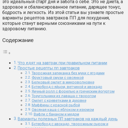
это идеальный старт дня и забота о себе. Это не диета, а
здоровое и сбалансированное питание, дарящее тонус,
бодрость и легкость. Из этой статьи вы узнаете простые
варианты рецептов завтраков ПП для похудения,
которые станут верными союзниками на пути к
здоровому питанию.
Содержание
Что едят на завтрак при правильном питании
Простые рецепты пп завтраков
Творожная запеканка без муки с ягодами
Фруктовый смузи с овсянкой
Белковый омлет в микроволновке
Бутерброд с яйцом, ветчиной и авокадо
Яичный ролл с форелью и греческим йогуртом
Треугольники из лаваша с творогом
Омлет с креветками в духовке
Маффины с красной рыбой
Овсяная каша с яблоком и изюмом
Вафли с бананом и медом
Варианты полезных ПП завтраков на каждый день
Бутерброд с авокадо, творожным сыром и