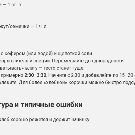
— 1 ст. л.
ут/семечки — 1 ч. л.
 с кефиром (или водой) и щепоткой соли.
разрыхлитель и специи. Перемешайте до однородности.
хватывать» влагу — тесто станет гуще.
примерно
2:30–3:30
. Начните с 2:30 и добавляйте по 15–20
звлеките. Для более «хлебной» корочки можно быстро подс
стура и типичные ошибки
леб хорошо режется и держит начинку.