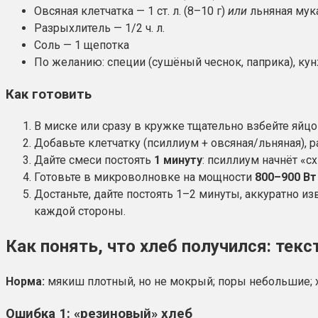
Овсяная клетчатка — 1 ст. л. (8–10 г)
или
льняная мука 
Разрыхлитель — 1/2 ч. л.
Соль — 1 щепотка
По желанию: специи (сушёный чеснок, паприка), кунж
Как готовить
В миске или сразу в кружке тщательно взбейте яйцо
Добавьте клетчатку (псиллиум + овсяная/льняная), 
Дайте смеси постоять
1 минуту
: псиллиум начнёт «с
Готовьте в микроволновке на мощности
800–900 Вт
Достаньте, дайте постоять 1–2 минуты, аккуратно и
каждой стороны.
Как понять, что хлеб получился: тек
Норма:
мякиш плотный, но не мокрый; поры небольшие; х
Ошибка 1: «резиновый» хлеб