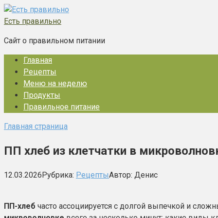
Перейти
к
Есть правильно
контенту
Сайт о правильном питании
Главная
Рецепты
Меню на неделю
Продукты
Правильное питание
Главная страница
ПП хлеб из клетчатки в микроволнов
12.03.2026
Рубрика:
Рецепты
Автор:
Денис
ПП-хлеб
часто ассоциируется с долгой выпечкой и сложны
микроволновке
всего за несколько минут: какие виды кл