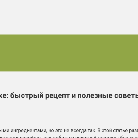
ке: быстрый рецепт и полезные совет
ми ингредиентами, но это не всегда так. В этой статье ра
етчатки подойдут, как добиться приятной текстуры без «р