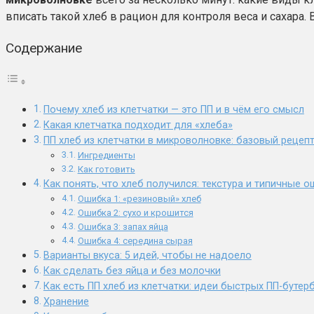
вписать такой хлеб в рацион для контроля веса и сахара.
Содержание
Почему хлеб из клетчатки — это ПП и в чём его смысл
Какая клетчатка подходит для «хлеба»
ПП хлеб из клетчатки в микроволновке: базовый рецепт
Ингредиенты
Как готовить
Как понять, что хлеб получился: текстура и типичные 
Ошибка 1: «резиновый» хлеб
Ошибка 2: сухо и крошится
Ошибка 3: запах яйца
Ошибка 4: середина сырая
Варианты вкуса: 5 идей, чтобы не надоело
Как сделать без яйца и без молочки
Как есть ПП хлеб из клетчатки: идеи быстрых ПП-буте
Хранение