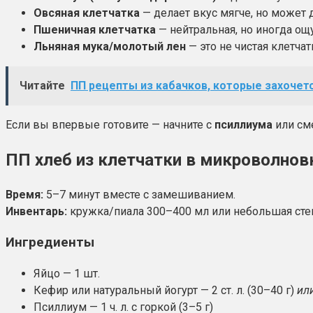
Овсяная клетчатка
— делает вкус мягче, но может 
Пшеничная клетчатка
— нейтральная, но иногда ощ
Льняная мука/молотый лен
— это не чистая клетча
Читайте
ПП рецепты из кабачков, которые захочетс
Если вы впервые готовите — начните с
псиллиума
или сме
ПП хлеб из клетчатки в микроволновк
Время:
5–7 минут вместе с замешиванием.
Инвентарь:
кружка/пиала 300–400 мл или небольшая сте
Ингредиенты
Яйцо — 1 шт.
Кефир или натуральный йогурт — 2 ст. л. (30–40 г)
ил
Псиллиум — 1 ч. л. с горкой (3–5 г)