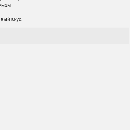
умом.
овый вкус.