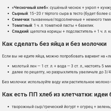
«Чесночный хлеб»
: сушёный чеснок + укроп + кунжу
Сырный
: 15–20 г тёртого сыра в тесто (будет более 
Семечки
: тыквенные/подсолнечные + немного тмин
Томатный
: 1 ч. л. томатной пасты + базилик.
Сладкий
: щепотка корицы + подсластитель + 1 ч. л. 
Как сделать без яйца и без молочки
Если вы не едите яйца, можно попробовать вариант на «ль
молотый лен — 1 ст. л. + вода — 3 ст. л., настоять 5 ми
далее по рецепту, но разрыхлитель увеличьте до 3/4 
Без молочки: используйте воду или растительное молоко б
Как есть ПП хлеб из клетчатки: иде
творожный сыр/греческий йогурт + огурец + зелень;