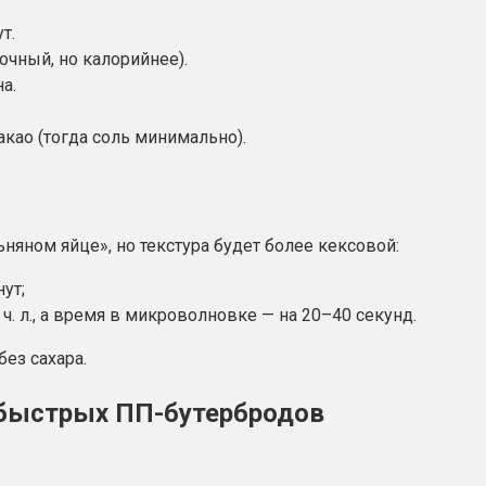
т.
сочный, но калорийнее).
а.
какао (тогда соль минимально).
няном яйце», но текстура будет более кексовой:
нут;
ч. л., а время в микроволновке — на 20–40 секунд.
ез сахара.
и быстрых ПП-бутербродов