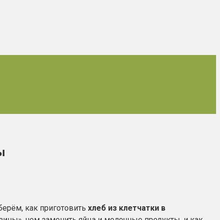
ы
зберём, как приготовить
хлеб из клетчатки в
езины», чем заменить яйца и молочные продукты, и как