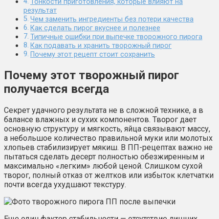
Тонкости приготовления, которые влияют на
результат
Чем заменить ингредиенты без потери качества
Как сделать пирог вкуснее и полезнее
Типичные ошибки при выпечке творожного пирога
Как подавать и хранить творожный пирог
Почему этот рецепт стоит сохранить
Почему этот творожный пирог
получается всегда
Секрет удачного результата не в сложной технике, а в
балансе влажных и сухих компонентов. Творог дает
основную структуру и мягкость, яйца связывают массу,
а небольшое количество правильной муки или молотых
хлопьев стабилизирует мякиш. В ПП-рецептах важно не
пытаться сделать десерт полностью обезжиренным и
максимально «легким» любой ценой. Слишком сухой
творог, полный отказ от желтков или избыток клетчатки
почти всегда ухудшают текстуру.
Еще один фактор стабильности — отсутствие лишних