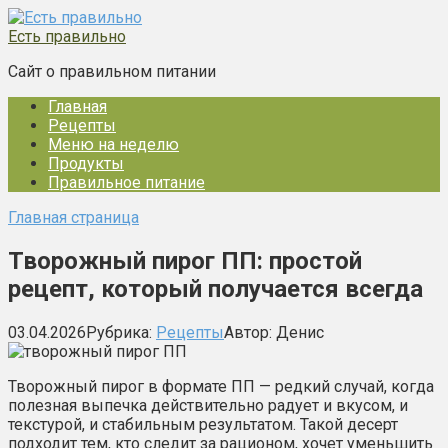
Перейти
к
Есть правильно
контенту
Сайт о правильном питании
Главная
Рецепты
Меню на неделю
Продукты
Правильное питание
Главная страница
Творожный пирог ПП: простой
рецепт, который получается всегда
03.04.2026
Рубрика:
Рецепты
Автор:
Денис
Творожный пирог в формате ПП — редкий случай, когда
полезная выпечка действительно радует и вкусом, и
текстурой, и стабильным результатом. Такой десерт
подходит тем, кто следит за рационом, хочет уменьшить