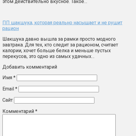
этом действительно вкусное. Такое…
ПП шакшука, которая реально насыщает и не рушит
рацион
Шакшука давно вышла за рамки просто модного
завтрака. Для тех, кто следит за рационом, считает
калории, хочет больше белка и меньше пустых
перекусов, это одно из самых удачных…
Добавить комментарий
Имя
*
Email
*
Сайт
Комментарий
*