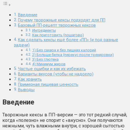
Введение
Почему творожные кексы подходят для ПП
Базовый ПП-рецепт творожных кексов
Ингредиенты
Как приготовить (пошагово)
Как сделать кексы ещё более «ПП» (и под разные
задачи)
1) Без сахара и без лишних калорий
2) Больше белка (перекус после тренировки)
3) Без глютена
4) Минимум жиров
Частые ошибки и как их избежать
Варианты вкусов (чтобы не надоело)
Как хранить
Примерная пищевая ценность
Выводы
Введение
Творожные кексы в ПП-версии — это тот редкий случай,
когда «полезно» не спорит с «вкусно». Они получаются
нежными, чуть влажными внутри, с хорошей сытостью