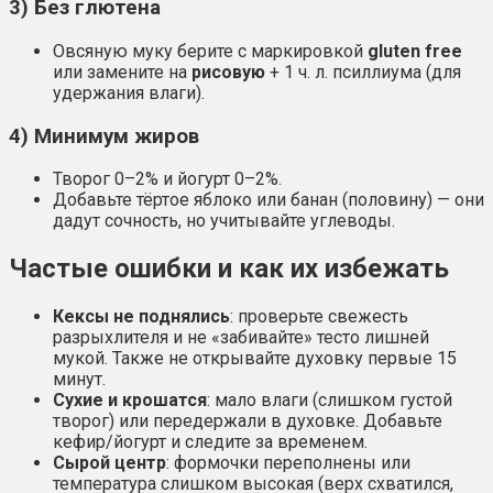
3) Без глютена
Овсяную муку берите с маркировкой
gluten free
или замените на
рисовую
+ 1 ч. л. псиллиума (для
удержания влаги).
4) Минимум жиров
Творог 0–2% и йогурт 0–2%.
Добавьте тёртое яблоко или банан (половину) — они
дадут сочность, но учитывайте углеводы.
Частые ошибки и как их избежать
Кексы не поднялись
: проверьте свежесть
разрыхлителя и не «забивайте» тесто лишней
мукой. Также не открывайте духовку первые 15
минут.
Сухие и крошатся
: мало влаги (слишком густой
творог) или передержали в духовке. Добавьте
кефир/йогурт и следите за временем.
Сырой центр
: формочки переполнены или
температура слишком высокая (верх схватился,