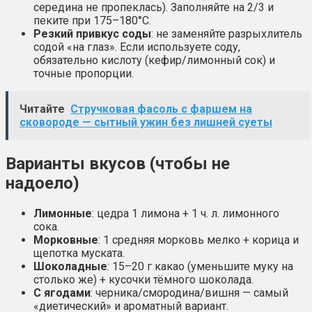
середина не пропеклась). Заполняйте на 2/3 и
пеките при 175–180°C.
Резкий привкус соды
: не заменяйте разрыхлитель
содой «на глаз». Если используете соду,
обязательно кислоту (кефир/лимонный сок) и
точные пропорции.
Читайте
Стручковая фасоль с фаршем на
сковороде — сытный ужин без лишней суеты
Варианты вкусов (чтобы не
надоело)
Лимонные
: цедра 1 лимона + 1 ч. л. лимонного
сока.
Морковные
: 1 средняя морковь мелко + корица и
щепотка муската.
Шоколадные
: 15–20 г какао (уменьшите муку на
столько же) + кусочки тёмного шоколада.
С ягодами
: черника/смородина/вишня — самый
«диетический» и ароматный вариант.