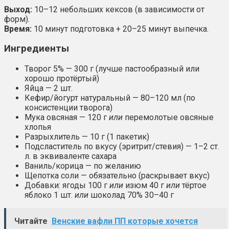
Выход:
10–12 небольших кексов (в зависимости от
форм).
Время:
10 минут подготовка + 20–25 минут выпечка.
Ингредиенты
Творог 5% — 300 г (лучше пастообразный или
хорошо протёртый)
Яйца — 2 шт.
Кефир/йогурт натуральный — 80–120 мл (по
консистенции творога)
Мука овсяная — 120 г
или
перемолотые овсяные
хлопья
Разрыхлитель — 10 г (1 пакетик)
Подсластитель по вкусу (эритрит/стевия) — 1–2 ст.
л. в эквиваленте сахара
Ваниль/корица — по желанию
Щепотка соли — обязательно (раскрывает вкус)
Добавки: ягоды 100 г
или
изюм 40 г
или
тёртое
яблоко 1 шт.
или
шоколад 70% 30–40 г
Читайте
Венские вафли ПП которые хочется