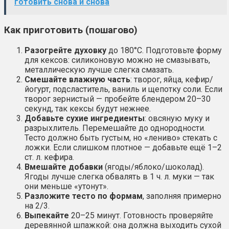
готовить снова и снова
Как приготовить (пошагово)
Разогрейте духовку
до 180°C. Подготовьте форму
для кексов: силиконовую можно не смазывать,
металлическую лучше слегка смазать.
Смешайте влажную часть
: творог, яйца, кефир/
йогурт, подсластитель, ваниль и щепотку соли. Если
творог зернистый — пробейте блендером 20–30
секунд, так кексы будут нежнее.
Добавьте сухие ингредиенты
: овсяную муку и
разрыхлитель. Перемешайте до однородности.
Тесто должно быть густым, но «лениво» стекать с
ложки. Если слишком плотное — добавьте ещё 1–2
ст. л. кефира.
Вмешайте добавки
(ягоды/яблоко/шоколад).
Ягоды лучше слегка обвалять в 1 ч. л. муки — так
они меньше «утонут».
Разложите тесто по формам
, заполняя примерно
на 2/3.
Выпекайте
20–25 минут. Готовность проверяйте
деревянной шпажкой: она должна выходить сухой