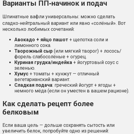
Варианты ПП‑начинок и подач
Шпинатные вафли универсальны: можно сделать
сладко‑нейтральный вариант или явно «солёный». Вот
несколько любимых сочетаний:
Авокадо + яйцо пашот
+ щепотка соли и
лимонного сока.
Творожный сыр
(или мягкий творог) + лосось/
форель слабосолёные + огурец.
Куриная грудка/индейка
+ йогуртовый соус с
зеленью.
Хумус
+ томаты + кунжут — отличный
вегетарианский вариант.
Сладкая подача
: греческий йогурт + ягоды +
немного мёда (если он уместен в вашем рационе).
Как сделать рецепт более
белковым
Если ваша цель — дольше сохранять сытость или
увеличить белок, попробуйте одно из решений: