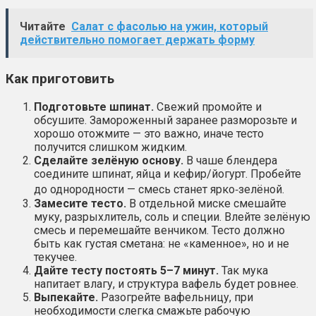
Читайте
Салат с фасолью на ужин, который
действительно помогает держать форму
Как приготовить
Подготовьте шпинат.
Свежий промойте и
обсушите. Замороженный заранее разморозьте и
хорошо отожмите — это важно, иначе тесто
получится слишком жидким.
Сделайте зелёную основу.
В чаше блендера
соедините шпинат, яйца и кефир/йогурт. Пробейте
до однородности — смесь станет ярко‑зелёной.
Замесите тесто.
В отдельной миске смешайте
муку, разрыхлитель, соль и специи. Влейте зелёную
смесь и перемешайте венчиком. Тесто должно
быть как густая сметана: не «каменное», но и не
текучее.
Дайте тесту постоять 5–7 минут.
Так мука
напитает влагу, и структура вафель будет ровнее.
Выпекайте.
Разогрейте вафельницу, при
необходимости слегка смажьте рабочую