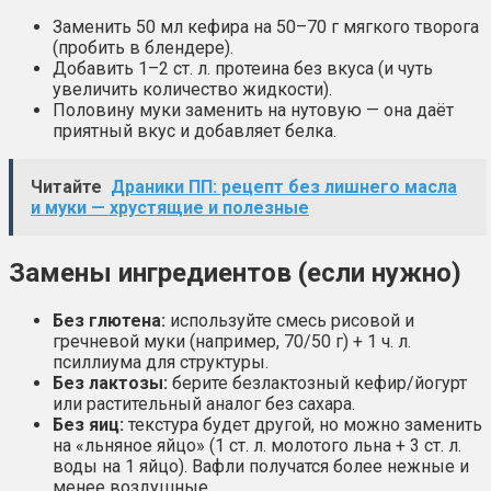
Заменить 50 мл кефира на 50–70 г мягкого творога
(пробить в блендере).
Добавить 1–2 ст. л. протеина без вкуса (и чуть
увеличить количество жидкости).
Половину муки заменить на нутовую — она даёт
приятный вкус и добавляет белка.
Читайте
Драники ПП: рецепт без лишнего масла
и муки — хрустящие и полезные
Замены ингредиентов (если нужно)
Без глютена:
используйте смесь рисовой и
гречневой муки (например, 70/50 г) + 1 ч. л.
псиллиума для структуры.
Без лактозы:
берите безлактозный кефир/йогурт
или растительный аналог без сахара.
Без яиц:
текстура будет другой, но можно заменить
на «льняное яйцо» (1 ст. л. молотого льна + 3 ст. л.
воды на 1 яйцо). Вафли получатся более нежные и
менее воздушные.