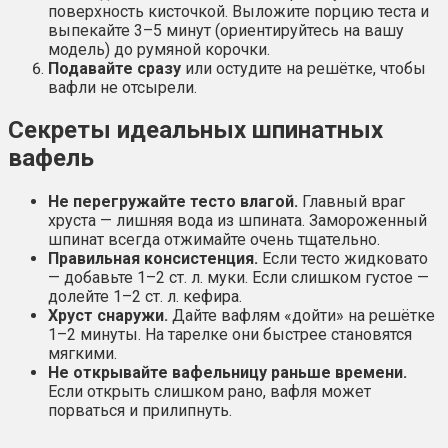
поверхность кисточкой. Выложите порцию теста и
выпекайте 3–5 минут (ориентируйтесь на вашу
модель) до румяной корочки.
Подавайте сразу
или остудите на решётке, чтобы
вафли не отсырели.
Секреты идеальных шпинатных
вафель
Не перегружайте тесто влагой.
Главный враг
хруста — лишняя вода из шпината. Замороженный
шпинат всегда отжимайте очень тщательно.
Правильная консистенция.
Если тесто жидковато
— добавьте 1–2 ст. л. муки. Если слишком густое —
долейте 1–2 ст. л. кефира.
Хруст снаружи.
Дайте вафлям «дойти» на решётке
1–2 минуты. На тарелке они быстрее становятся
мягкими.
Не открывайте вафельницу раньше времени.
Если открыть слишком рано, вафля может
порваться и прилипнуть.