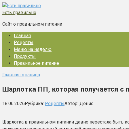
Перейти
к
Есть правильно
контенту
Сайт о правильном питании
Главная
Рецепты
Меню на неделю
Продукты
Правильное питание
Главная страница
Шарлотка ПП, которая получается с п
18.06.2026
Рубрика:
Рецепты
Автор:
Денис
Шарлотка в правильном питании давно перестала быть ко
получается полноценный домашний десерт с приятной тек