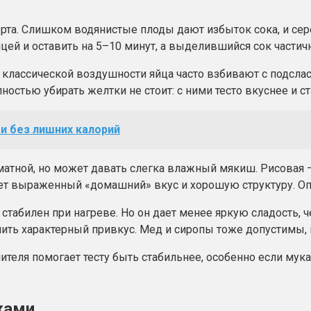
рта. Слишком водянистые плоды дают избыток сока, и сере
ицей и оставить на 5–10 минут, а выделившийся сок частичн
классической воздушности яйца часто взбивают с подсла
остью убирать желтки не стоит: с ними тесто вкуснее и с
 и без лишних калорий
атной, но может давать слегка влажный мякиш. Рисовая — 
т выраженный «домашний» вкус и хорошую структуру. Оп
стабилен при нагреве. Но он дает менее яркую сладость, 
ить характерный привкус. Мед и сиропы тоже допустимы, 
еля помогает тесту быть стабильнее, особенно если мука 
ками