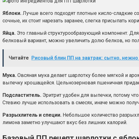
Яблоки.
Лучше всего подходят плотные кисло-сладкие со
сочные, их стоит нарезать заранее, слегка присыпать кор
Яйца.
Это главный структурообразующий компонент. Для 
белковый вариант, можно увеличить долю белков, но полн
Читайте
Рисовый блин ПП на завтрак: сытно, нежно
Мука.
Овсяная мука делает шарлотку более мягкой и аром
выпечку крошащейся. Цельнозерновая пшеничная придае
Подсластитель.
Эритрит удобен для выпечки, потому что 
Стевию лучше использовать в смесях, иначе можно получ
Разрыхлитель и специи.
Небольшое количество разрыхлит
лимона заметно улучшают вкус без лишних калорий.
Базовый ПП рецепт шарлотки с ябло