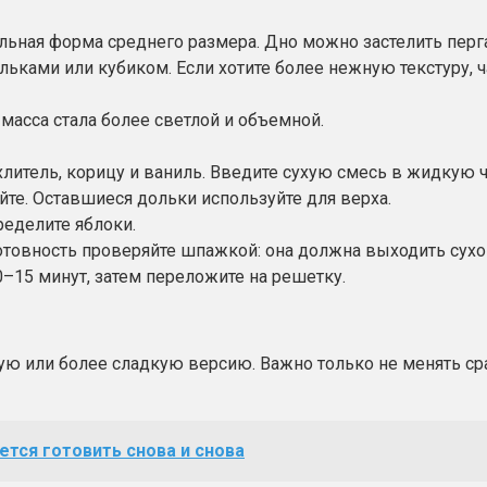
ьная форма среднего размера. Дно можно застелить перга
ьками или кубиком. Если хотите более нежную текстуру, ча
 масса стала более светлой и объемной.
хлитель, корицу и ваниль. Введите сухую смесь в жидкую 
те. Оставшиеся дольки используйте для верха.
ределите яблоки.
отовность проверяйте шпажкой: она должна выходить сухой
–15 минут, затем переложите на решетку.
ую или более сладкую версию. Важно только не менять сра
тся готовить снова и снова