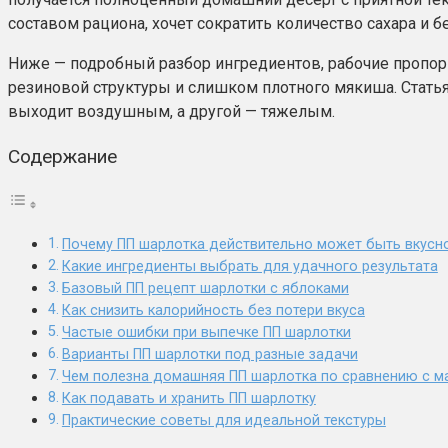
составом рациона, хочет сократить количество сахара и б
Ниже — подробный разбор ингредиентов, рабочие пропор
резиновой структуры и слишком плотного мякиша. Статья б
выходит воздушным, а другой — тяжелым.
Содержание
Почему ПП шарлотка действительно может быть вкусн
Какие ингредиенты выбрать для удачного результата
Базовый ПП рецепт шарлотки с яблоками
Как снизить калорийность без потери вкуса
Частые ошибки при выпечке ПП шарлотки
Варианты ПП шарлотки под разные задачи
Чем полезна домашняя ПП шарлотка по сравнению с м
Как подавать и хранить ПП шарлотку
Практические советы для идеальной текстуры