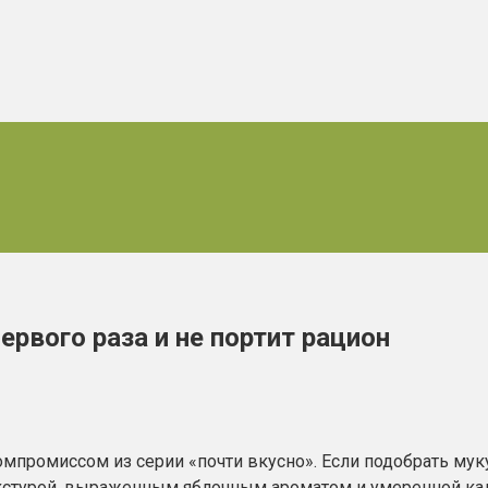
ервого раза и не портит рацион
мпромиссом из серии «почти вкусно». Если подобрать муку
стурой, выраженным яблочным ароматом и умеренной калор