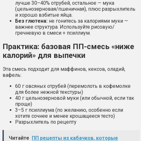
лучше 30–40% отрубей, остальное — мука
(цельнозерновая/пшеничная), плюс разрыхлитель
и хорошо взбитые яйца.
Без глютена:
не гонитесь за калориями муки —
важнее структура. Используйте рисовую/
гречневую в смеси + псиллиум.
Практика: базовая ПП-смесь «ниже
калорий» для выпечки
Эта смесь подходит для маффинов, кексов, оладий,
вафель:
60 г овсяных отрубей (перемолоть в кофемолке
для более нежной текстуры)
40 г цельнозерновой муки (или обычной, если так
проще)
3–5 г псиллиума (по желанию, особенно если
хотите сочнее и менее крошащееся тесто)
Разрыхлитель по рецепту
Читайте
ПП рецепты из кабачков, которые