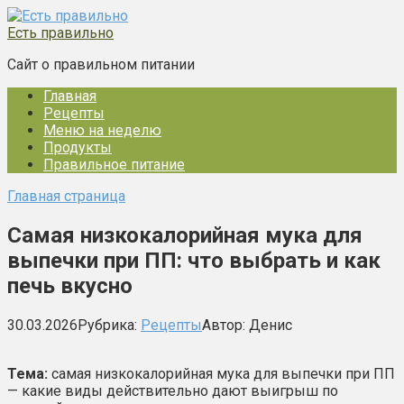
Перейти
к
Есть правильно
контенту
Сайт о правильном питании
Главная
Рецепты
Меню на неделю
Продукты
Правильное питание
Главная страница
Самая низкокалорийная мука для
выпечки при ПП: что выбрать и как
печь вкусно
30.03.2026
Рубрика:
Рецепты
Автор:
Денис
Тема:
самая низкокалорийная мука для выпечки при ПП
— какие виды действительно дают выигрыш по