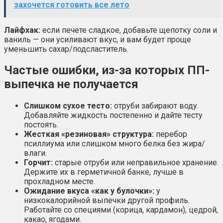
захочется готовить все лето
Лайфхак:
если печете сладкое, добавьте щепотку соли и
ваниль — они усиливают вкус, и вам будет проще
уменьшить сахар/подсластитель.
Частые ошибки, из-за которых ПП-
выпечка не получается
Слишком сухое тесто:
отруби забирают воду.
Добавляйте жидкость постепенно и дайте тесту
постоять.
Жесткая «резиновая» структура:
перебор
псиллиума или слишком много белка без жира/
влаги.
Горчит:
старые отруби или неправильное хранение.
Держите их в герметичной банке, лучше в
прохладном месте.
Ожидание вкуса «как у булочки»:
у
низкокалорийной выпечки другой профиль.
Работайте со специями (корица, кардамон), цедрой,
какао, ягодами.