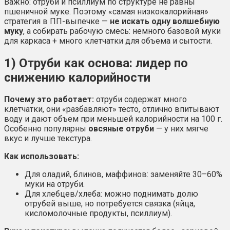
Важно: отруби и псиллиум по структуре не равны
пшеничной муке. Поэтому «самая низкокалорийная»
стратегия в ПП-выпечке —
не искать одну волшебную
муку
, а собирать рабочую смесь: немного базовой муки
для каркаса + много клетчатки для объема и сытости.
1) Отруби как основа: лидер по
снижению калорийности
Почему это работает:
отруби содержат много
клетчатки, они «разбавляют» тесто, отлично впитывают
воду и дают объем при меньшей калорийности на 100 г.
Особенно популярны
овсяные отруби
— у них мягче
вкус и лучше текстура.
Как использовать:
Для оладий, блинов, маффинов: заменяйте 30–60%
муки на отруби.
Для хлебцев/хлеба: можно поднимать долю
отрубей выше, но потребуется связка (яйца,
кисломолочные продукты, псиллиум).