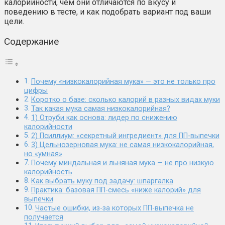
калорийности, чем они отличаются по вкусу и
поведению в тесте, и как подобрать вариант под ваши
цели.
Содержание
Почему «низкокалорийная мука» — это не только про
цифры
Коротко о базе: сколько калорий в разных видах муки
Так какая мука самая низкокалорийная?
1) Отруби как основа: лидер по снижению
калорийности
2) Псиллиум: «секретный ингредиент» для ПП-выпечки
3) Цельнозерновая мука: не самая низкокалорийная,
но «умная»
Почему миндальная и льняная мука — не про низкую
калорийность
Как выбрать муку под задачу: шпаргалка
Практика: базовая ПП-смесь «ниже калорий» для
выпечки
Частые ошибки, из-за которых ПП-выпечка не
получается