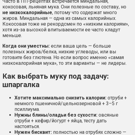
Часто в ПП-рецептах встречается миндальная,
кокосовая, льняная мука. Они полезные по составу, но
не низкокалорийные
, потому что содержат много
жиров. Миндальная — одна из самых калорийных.
Кокосовая тоже не рекордсмен по «низким калориям»,
хотя из-за высокой впитываемости ее часто кладут
меньше.
Когда они уместны:
если ваша цель — больше
полезных жиров/белка, низкие углеводы, или вы
готовите без глютена. Но если вопрос именно «самая
низкокалорийная мука», то эти варианты — не лидеры.
Как выбрать муку под задачу:
шпаргалка
Хотите максимально снизить калории:
отруби +
немного пшеничной/цельнозерновой + 3–5 г
псиллиума.
Нужны блины/оладьи без сухости:
овсяные
отруби + кефир/йогурт + яйца, тесту дать
настояться.
Нужен бисквит:
полностью на отрубях сложно —