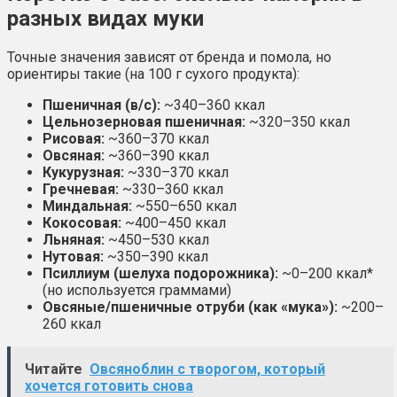
разных видах муки
Точные значения зависят от бренда и помола, но
ориентиры такие (на 100 г сухого продукта):
Пшеничная (в/с):
~340–360 ккал
Цельнозерновая пшеничная:
~320–350 ккал
Рисовая:
~360–370 ккал
Овсяная:
~360–390 ккал
Кукурузная:
~330–370 ккал
Гречневая:
~330–360 ккал
Миндальная:
~550–650 ккал
Кокосовая:
~400–450 ккал
Льняная:
~450–530 ккал
Нутовая:
~350–390 ккал
Псиллиум (шелуха подорожника):
~0–200 ккал*
(но используется граммами)
Овсяные/пшеничные отруби (как «мука»):
~200–
260 ккал
Читайте
Овсяноблин с творогом, который
хочется готовить снова