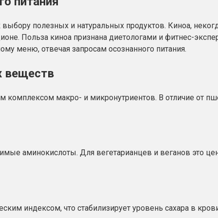
го питания
выбору полезных и натуральных продуктов. Киноа, некогд
ационе. Польза киноа признана диетологами и фитнес-экспе
ному меню, отвечая запросам осознанного питания.
х веществ
комплексом макро- и микронутриентов. В отличие от пшени
димые аминокислоты. Для вегетарианцев и веганов это це
ским индексом, что стабилизирует уровень сахара в кров