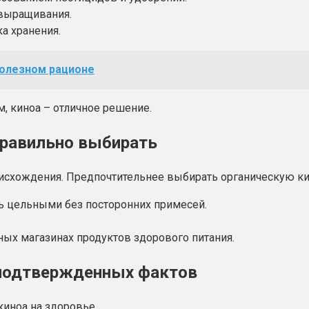
 выращивания.
а хранения.
полезном рационе
м, киноа – отличное решение.
 правильно выбирать
роисхождения. Предпочтительнее выбирать органическую 
ть цельными без посторонних примесей.
ых магазинах продуктов здорового питания.
и подтвержденных фактов
иноа на здоровье.