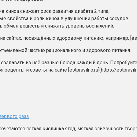
 киноа снижает риск развития диабета 2 типа.
е свойства и роль киноа в улучшении работы сосудов.
ь обмен веществ и снижать уровень воспалений.
айтах, посвящённых здоровому питанию, например, [estpravil
отъемлемой частью рационального и здорового питания.
ти создавать из неё разные блюда каждый день. Попробуй
ецепты и советы на сайте [estpravilno.ru](https://estpravi
первого раза
сочетаются легкая кислинка ягод, мягкая сливочность тво