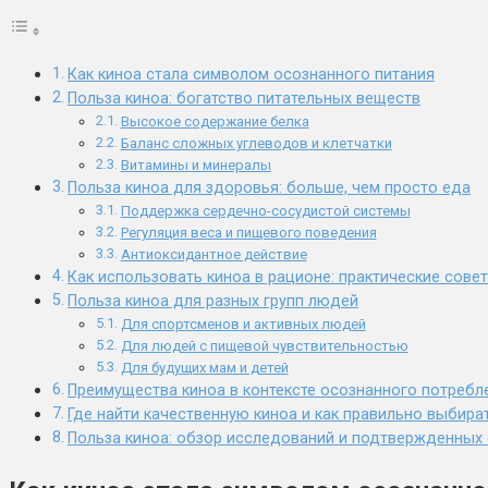
Как киноа стала символом осознанного питания
Польза киноа: богатство питательных веществ
Высокое содержание белка
Баланс сложных углеводов и клетчатки
Витамины и минералы
Польза киноа для здоровья: больше, чем просто еда
Поддержка сердечно-сосудистой системы
Регуляция веса и пищевого поведения
Антиоксидантное действие
Как использовать киноа в рационе: практические сове
Польза киноа для разных групп людей
Для спортсменов и активных людей
Для людей с пищевой чувствительностью
Для будущих мам и детей
Преимущества киноа в контексте осознанного потребл
Где найти качественную киноа и как правильно выбира
Польза киноа: обзор исследований и подтвержденных