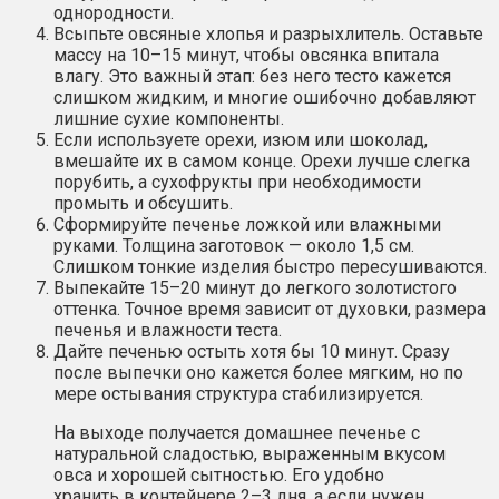
однородности.
Всыпьте овсяные хлопья и разрыхлитель. Оставьте
массу на 10–15 минут, чтобы овсянка впитала
влагу. Это важный этап: без него тесто кажется
слишком жидким, и многие ошибочно добавляют
лишние сухие компоненты.
Если используете орехи, изюм или шоколад,
вмешайте их в самом конце. Орехи лучше слегка
порубить, а сухофрукты при необходимости
промыть и обсушить.
Сформируйте печенье ложкой или влажными
руками. Толщина заготовок — около 1,5 см.
Слишком тонкие изделия быстро пересушиваются.
Выпекайте 15–20 минут до легкого золотистого
оттенка. Точное время зависит от духовки, размера
печенья и влажности теста.
Дайте печенью остыть хотя бы 10 минут. Сразу
после выпечки оно кажется более мягким, но по
мере остывания структура стабилизируется.
На выходе получается домашнее печенье с
натуральной сладостью, выраженным вкусом
овса и хорошей сытностью. Его удобно
хранить в контейнере 2–3 дня, а если нужен