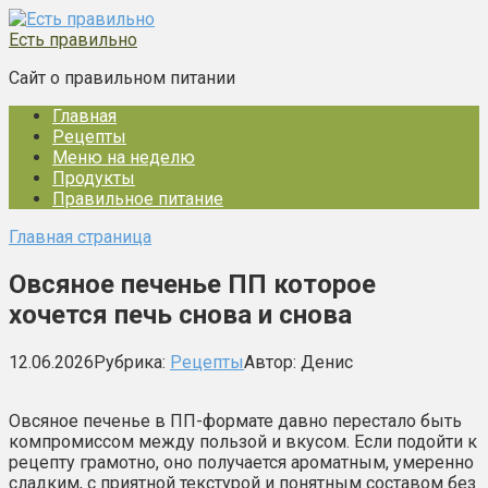
Перейти
к
Есть правильно
контенту
Сайт о правильном питании
Главная
Рецепты
Меню на неделю
Продукты
Правильное питание
Главная страница
Овсяное печенье ПП которое
хочется печь снова и снова
12.06.2026
Рубрика:
Рецепты
Автор:
Денис
Овсяное печенье в ПП-формате давно перестало быть
компромиссом между пользой и вкусом. Если подойти к
рецепту грамотно, оно получается ароматным, умеренно
сладким, с приятной текстурой и понятным составом без