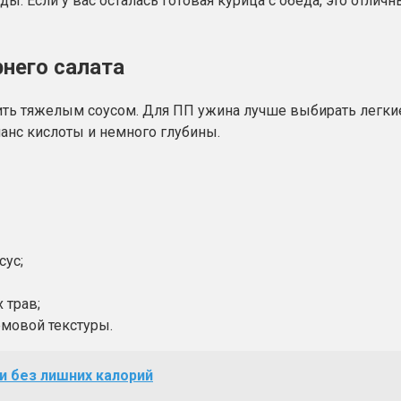
ды. Если у вас осталась готовая курица с обеда, это отлич
рнего салата
ь тяжелым соусом. Для ПП ужина лучше выбирать легкие 
ланс кислоты и немного глубины.
сус;
 трав;
емовой текстуры.
и без лишних калорий