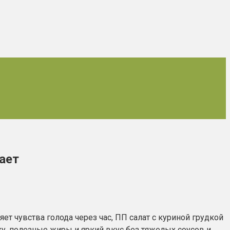
ает
т чувства голода через час, ПП салат с куриной грудкой
у, полезные жиры и яркий вкус без тяжелых соусов и