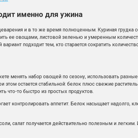
ходит именно для ужина
арения и в то же время полноценным. Куриная грудка со
нить ее овощами, листовой зеленью и умеренным количес
 вариант подходит тем, кто старается сократить количест
те менять набор овощей по сезону, использовать разные л
ри этом остается стабильной: белок плюс свежие растите
ить что-то быстро из простых продуктов.
гает контролировать аппетит. Белок насыщает надолго, к
соли, салат получается действительно полезным и легким.