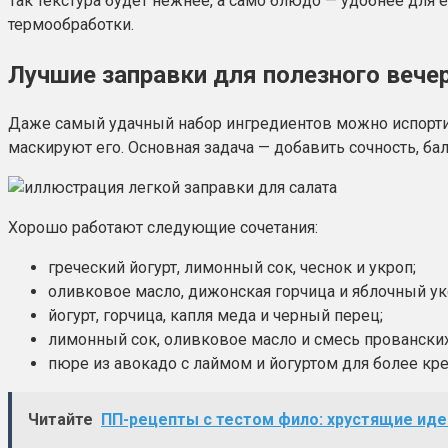
Так текстура будет нежнее, а само блюдо — удобнее для е
термообработки.
Лучшие заправки для полезного вече
Даже самый удачный набор ингредиентов можно испортит
маскируют его. Основная задача — добавить сочность, ба
Хорошо работают следующие сочетания:
греческий йогурт, лимонный сок, чеснок и укроп;
оливковое масло, дижонская горчица и яблочный ук
йогурт, горчица, капля меда и черный перец;
лимонный сок, оливковое масло и смесь прованских
пюре из авокадо с лаймом и йогуртом для более кр
Читайте
ПП-рецепты с тестом фило: хрустящие иде