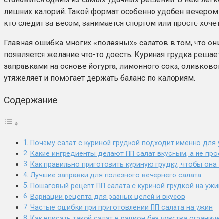
лишних калорий. Такой формат особенно удобен вечером: 
кто следит за весом, занимается спортом или просто хочет
Главная ошибка многих «полезных» салатов в том, что о
появляется желание что-то доесть. Куриная грудка решае
заправками на основе йогурта, лимонного сока, оливковог
утяжеляет и помогает держать баланс по калориям.
Содержание
Почему салат с куриной грудкой подходит именно для
Какие ингредиенты делают ПП салат вкусным, а не пр
Как правильно приготовить куриную грудку, чтобы она
Лучшие заправки для полезного вечернего салата
Пошаговый рецепт ПП салата с куриной грудкой на ужи
Вариации рецепта для разных целей и вкусов
Частые ошибки при приготовлении ПП салата на ужин
Как вписать такой салат в рацион без чувства огранич