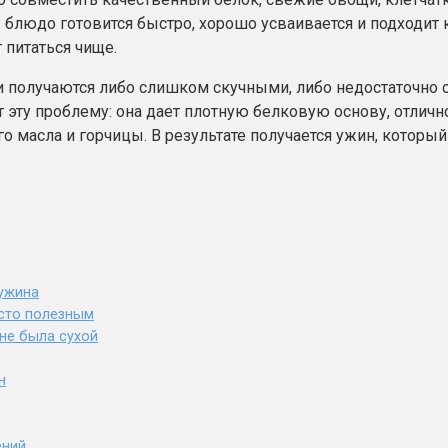
блюдо готовится быстро, хорошо усваивается и подходит к
 питаться чище.
ни получаются либо слишком скучными, либо недостаточно 
т эту проблему: она дает плотную белковую основу, отлич
о масла и горчицы. В результате получается ужин, который
 ужина
осто полезным
 не была сухой
н
ений