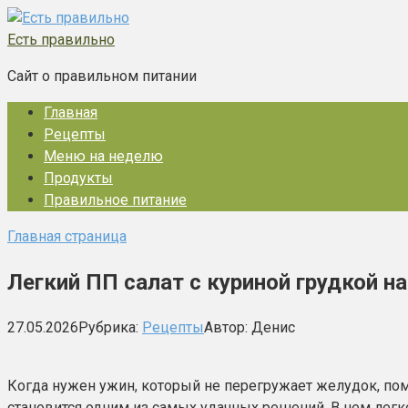
Перейти
к
Есть правильно
контенту
Сайт о правильном питании
Главная
Рецепты
Меню на неделю
Продукты
Правильное питание
Главная страница
Легкий ПП салат с куриной грудкой 
27.05.2026
Рубрика:
Рецепты
Автор:
Денис
Когда нужен ужин, который не перегружает желудок, помо
становится одним из самых удачных решений. В нем легк