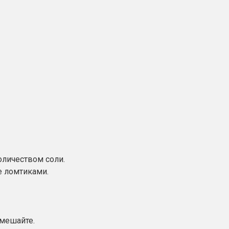
оличеством соли.
е ломтиками.
емешайте.