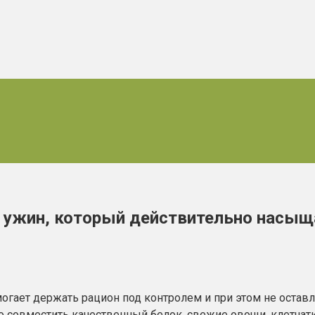
на ужин, который действительно насыщ
гает держать рацион под контролем и при этом не оставляе
о совместить качественный белок, свежие овощи, клетчатк