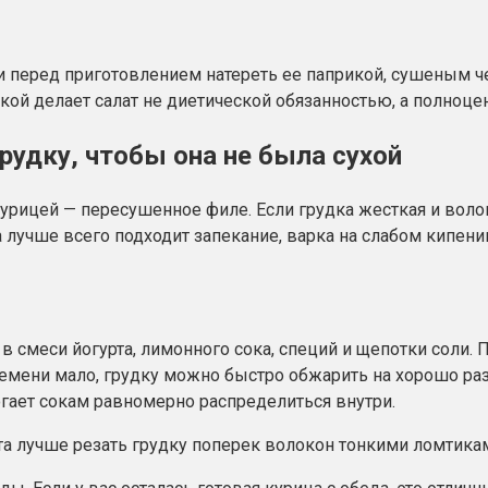
сли перед приготовлением натереть ее паприкой, сушеным
очкой делает салат не диетической обязанностью, а полн
рудку, чтобы она не была сухой
 курицей — пересушенное филе. Если грудка жесткая и вол
лучше всего подходит запекание, варка на слабом кипени
 смеси йогурта, лимонного сока, специй и щепотки соли. 
ремени мало, грудку можно быстро обжарить на хорошо ра
могает сокам равномерно распределиться внутри.
та лучше резать грудку поперек волокон тонкими ломтик