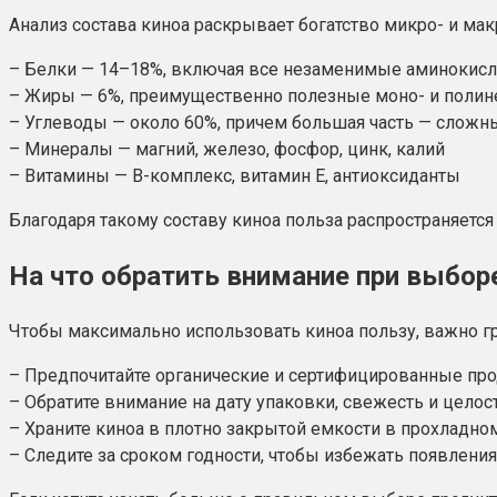
Анализ состава киноа раскрывает богатство микро- и ма
– Белки — 14–18%, включая все незаменимые аминокис
– Жиры — 6%, преимущественно полезные моно- и поли
– Углеводы — около 60%, причем большая часть — сложн
– Минералы — магний, железо, фосфор, цинк, калий
– Витамины — В-комплекс, витамин Е, антиоксиданты
Благодаря такому составу киноа польза распространяется
На что обратить внимание при выборе
Чтобы максимально использовать киноа пользу, важно г
– Предпочитайте органические и сертифицированные про
– Обратите внимание на дату упаковки, свежесть и целост
– Храните киноа в плотно закрытой емкости в прохладном
– Следите за сроком годности, чтобы избежать появления