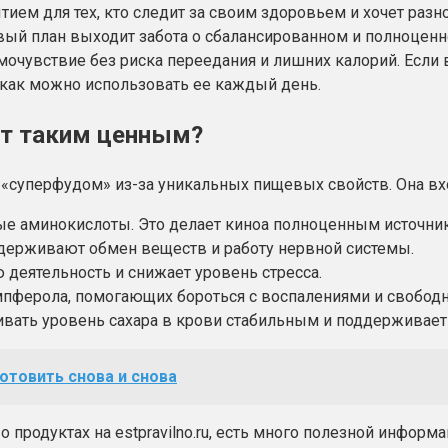
тием для тех, кто следит за своим здоровьем и хочет раз
рвый план выходит забота о сбалансированном и полноценн
мочувствие без риска переедания и лишних калорий. Если 
и как можно использовать ее каждый день.
укт таким ценным?
я «суперфудом» из-за уникальных пищевых свойств. Она вх
е аминокислоты. Это делает киноа полноценным источник
оддерживают обмен веществ и работу нервной системы.
 деятельность и снижает уровень стресса.
емпферола, помогающих бороться с воспалениями и свобод
вать уровень сахара в крови стабильным и поддерживает 
отовить снова и снова
о продуктах на estpravilno.ru, есть много полезной информ