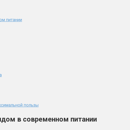
ом питании
а
аксимальной пользы
ндом в современном питании