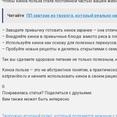
Чтобы киноа польза стала постоянной частью вашей жиз
Читайте
ПП завтрак из творога, который реально 
– Заводите привычку готовить киноа заранее — она отличн
– Внедряйте киноа в привычные блюда: вместо риса в плов
– Используйте киноа как основу для полезных перекусов
– Пробуйте новые рецепты и делитесь открытиями с семь
Так вы сделаете здоровое питание не только полезным, 
Киноа польза — это не абстрактное понятие, а практичес
estpravilno.ru и начните использовать киноа в своем рац
0
Понравилась статья? Поделиться с друзьями:
Вам также может быть интересно
Творожно-ягодный рулет, который получается нежным с 