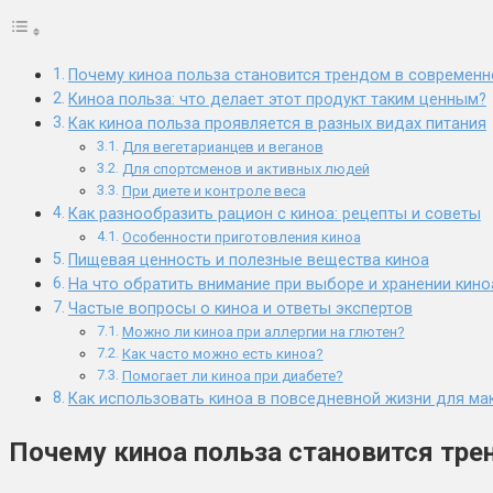
Почему киноа польза становится трендом в современн
Киноа польза: что делает этот продукт таким ценным?
Как киноа польза проявляется в разных видах питания
Для вегетарианцев и веганов
Для спортсменов и активных людей
При диете и контроле веса
Как разнообразить рацион с киноа: рецепты и советы
Особенности приготовления киноа
Пищевая ценность и полезные вещества киноа
На что обратить внимание при выборе и хранении кино
Частые вопросы о киноа и ответы экспертов
Можно ли киноа при аллергии на глютен?
Как часто можно есть киноа?
Помогает ли киноа при диабете?
Как использовать киноа в повседневной жизни для м
Почему киноа польза становится тре