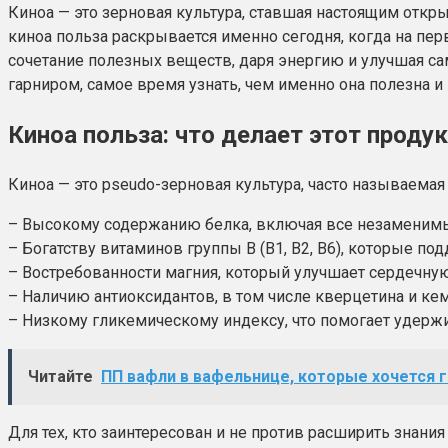
Киноа — это зерновая культура, ставшая настоящим откры
киноа польза раскрывается именно сегодня, когда на пе
сочетание полезных веществ, даря энергию и улучшая са
гарниром, самое время узнать, чем именно она полезна 
Киноа польза: что делает этот прод
Киноа — это pseudo-зерновая культура, часто называема
– Высокому содержанию белка, включая все незаменимы
– Богатству витаминов группы В (B1, B2, B6), которые п
– Востребованности магния, который улучшает сердечную
– Наличию антиоксидантов, в том числе кверцетина и к
– Низкому гликемическому индексу, что помогает удержи
Читайте
ПП вафли в вафельнице, которые хочется г
Для тех, кто заинтересован и не против расширить знания 