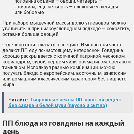
половина объема — овощи, четверть —
говядина, еще четверть — сложные углеводы
или бобовые.
При наборе мышечной массы долю углеводов можно
увеличить, а при низкоуглеводном подходе — сократить,
оставив больше овощей.
Отдельно стоит сказать о специях. Именно они часто
делают ПП еду по-настоящему интересной. Говядина
хорошо раскрывается с копченой паприкой, чесноком,
кориандром, зирой, перцем чили, розмарином, орегано и
тимьяном. Используя разные комбинации, можно
получать блюда с европейским, восточным, азиатским
или домашним классическим характером без лишнего
жира.
Читайте
Творожные кексы ПП: простой рецепт
без сахара и белой муки (вкусно и сытно)
ПП блюда из говядины на каждый
день