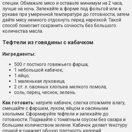
специи. Обмажьте мясо и оставьте минимум на 2 часа,
лучше на ночь. Запекайте в форме под фольгой или в
рукаве при умеренной температуре до готовности, затем
дайте мясу немного отдохнуть перед нарезкой. Такой
способ помогает сохранить сочность без большого
количества масла.
Тефтели из говядины с кабачком
Ингредиенты:
500 г постного говяжьего фарша;
1 небольшой кабачок;
1 яйцо;
1 маленькая луковица;
2 ст. л. овсяных хлопьев мелкого помола;
соль, перец, чеснок, зелень.
Как готовить:
натрите кабачок, слегка отожмите влагу,
смешайте с фаршем, луком, яйцом и овсяными
хлопьями. Сформируйте тефтели и запекайте до
готовности. Подавайте с томатным соусом без сахара и
большим количеством зелени. Кабачок делает текстуру
сочной и снижает общую плотность калорий.