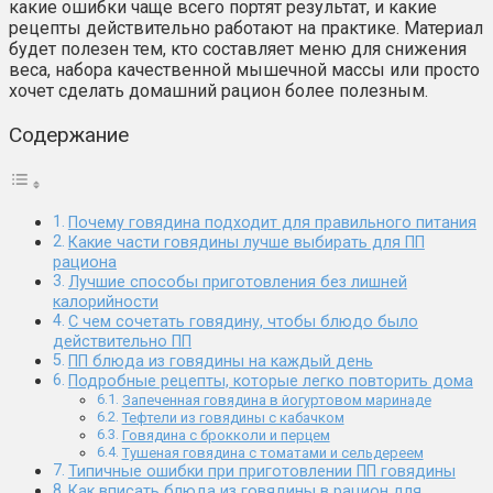
какие ошибки чаще всего портят результат, и какие
рецепты действительно работают на практике. Материал
будет полезен тем, кто составляет меню для снижения
веса, набора качественной мышечной массы или просто
хочет сделать домашний рацион более полезным.
Содержание
Почему говядина подходит для правильного питания
Какие части говядины лучше выбирать для ПП
рациона
Лучшие способы приготовления без лишней
калорийности
С чем сочетать говядину, чтобы блюдо было
действительно ПП
ПП блюда из говядины на каждый день
Подробные рецепты, которые легко повторить дома
Запеченная говядина в йогуртовом маринаде
Тефтели из говядины с кабачком
Говядина с брокколи и перцем
Тушеная говядина с томатами и сельдереем
Типичные ошибки при приготовлении ПП говядины
Как вписать блюда из говядины в рацион для