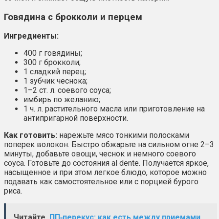
Говядина с брокколи и перцем
Ингредиенты:
400 г говядины;
300 г брокколи;
1 сладкий перец;
1 зубчик чеснока;
1–2 ст. л. соевого соуса;
имбирь по желанию;
1 ч. л. растительного масла или приготовление на
антипригарной поверхности.
Как готовить:
нарежьте мясо тонкими полосками
поперек волокон. Быстро обжарьте на сильном огне 2–3
минуты, добавьте овощи, чеснок и немного соевого
соуса. Готовьте до состояния al dente. Получается яркое,
насыщенное и при этом легкое блюдо, которое можно
подавать как самостоятельное или с порцией бурого
риса.
Читайте
ПП‑перекус: как есть между приемами