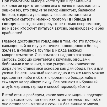
При грамотном выборе части туши и правильной
технологии приготовления она отлично вписывается в
рацион тех, кто следит за калорийностью, балансом
белков, жиров и углеводов, качеством питания и
чувством сытости. Именно поэтому
ПП блюда из
говядины
сегодня интересуют не только спортсменов,
но и всех, кто хочет питаться вкусно, разнообразно и без
крайностей.
Главное достоинство говядины в том, что это плотный,
насыщенный по вкусу источник полноценного белка,
железа, витаминов группы B и ряда важных
микроэлементов. Она помогает надолго сохранять
сытость, хорошо сочетается с крупами, овощами,
бобовыми и зеленью, а при умеренном количестве
жира легко становится основой как для обеда, так и для
ужина. Но есть важный нюанс: одно и то же мясо можно
превратить либо в сбалансированное блюдо, либо в
тяжелую калорийную пищу. Все решают выбранный
отруб, маринад, гарнир и способ термообработки.
В этой статье разберем, какие части говядины подходят
для правильного питания, как готовить мясо так, чтобы
оно оставалось мягким и сочным без лишнего масла,