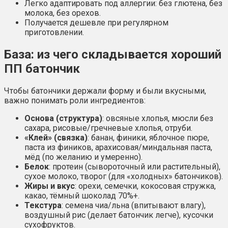
Легко адаптировать под аллергии: без глютена, без
молока, без орехов.
Получается дешевле при регулярном
приготовлении.
База: из чего складывается хороший
ПП батончик
Чтобы батончики держали форму и были вкусными,
важно понимать роли ингредиентов:
Основа (структура)
: овсяные хлопья, мюсли без
сахара, рисовые/гречневые хлопья, отруби.
«Клей» (связка)
: банан, финики, яблочное пюре,
паста из фиников, арахисовая/миндальная паста,
мёд (по желанию и умеренно).
Белок
: протеин (сывороточный или растительный),
сухое молоко, творог (для «холодных» батончиков).
Жиры и вкус
: орехи, семечки, кокосовая стружка,
какао, тёмный шоколад 70%+.
Текстура
: семена чиа/льна (впитывают влагу),
воздушный рис (делает батончик легче), кусочки
сухофруктов.