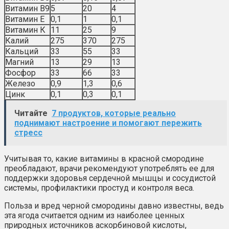
Витамин В9
5
20
4
Витамин Е
0,1
1
0,1
Витамин К
11
25
9
Калий
275
370
275
Кальций
33
55
33
Магний
13
29
13
Фосфор
33
66
33
Железо
0,9
1,3
0,6
Цинк
0,1
0,3
0,1
Читайте
7 продуктов, которые реально
поднимают настроение и помогают пережить
стресс
Учитывая то, какие витамины в красной смородине
преобладают, врачи рекомендуют употреблять ее для
поддержки здоровья сердечной мышцы и сосудистой
системы, профилактики простуд и контроля веса.
Польза и вред черной смородины давно известны, ведь
эта ягода считается одним из наиболее ценных
природных источников аскорбиновой кислоты,