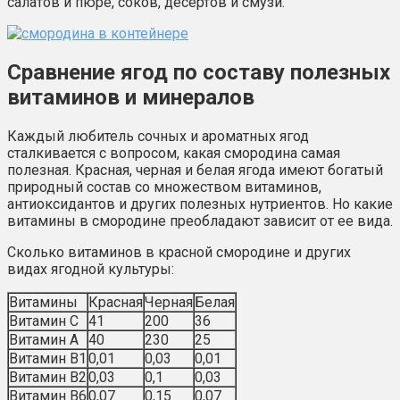
салатов и пюре, соков, десертов и смузи.
Сравнение ягод по составу полезных
витаминов и минералов
Каждый любитель сочных и ароматных ягод
сталкивается с вопросом, какая смородина самая
полезная. Красная, черная и белая ягода имеют богатый
природный состав со множеством витаминов,
антиоксидантов и других полезных нутриентов. Но какие
витамины в смородине преобладают зависит от ее вида.
Сколько витаминов в красной смородине и других
видах ягодной культуры:
Витамины
Красная
Черная
Белая
Витамин С
41
200
36
Витамин А
40
230
25
Витамин В1
0,01
0,03
0,01
Витамин В2
0,03
0,1
0,03
Витамин В6
0,07
0,15
0,07