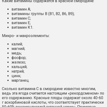
Какие витамины содержатся в красной смородине:
витамин А;
витамины группы В (В1, В2, В6, В9);
витамин С;
витамин Е;
витамин К1.
Микро- и макроэлементы:
калий;
магний;
медь;
фосфор;
железо;
кальций;
натрий;
цинк;
марганец.
Сколько витамина С в смородине известно многим,
ведь эта ягода считается настоящим «рекордсменом» по
его содержанию. Красные плоды содержат около 40-60
г аскорбиновой кислоты, что соответствует практически
50-60% рекомендуемой суточной нормы. Примерно