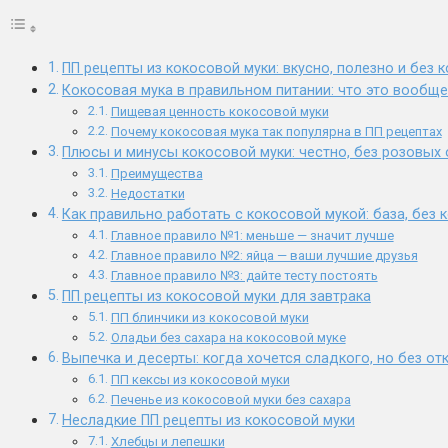
ПП рецепты из кокосовой муки: вкусно, полезно и без
Кокосовая мука в правильном питании: что это вообще
Пищевая ценность кокосовой муки
Почему кокосовая мука так популярна в ПП рецептах
Плюсы и минусы кокосовой муки: честно, без розовых
Преимущества
Недостатки
Как правильно работать с кокосовой мукой: база, без 
Главное правило №1: меньше — значит лучше
Главное правило №2: яйца — ваши лучшие друзья
Главное правило №3: дайте тесту постоять
ПП рецепты из кокосовой муки для завтрака
ПП блинчики из кокосовой муки
Оладьи без сахара на кокосовой муке
Выпечка и десерты: когда хочется сладкого, но без от
ПП кексы из кокосовой муки
Печенье из кокосовой муки без сахара
Несладкие ПП рецепты из кокосовой муки
Хлебцы и лепешки