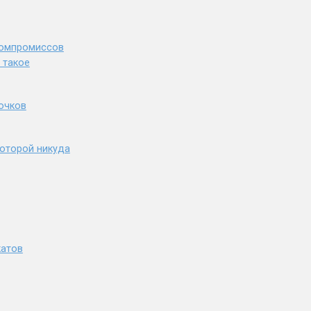
 компромиссов
 такое
 очков
которой никуда
катов