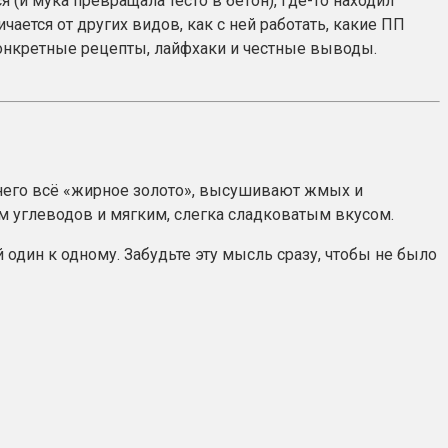
я (и мука превращала тесто в бетон), где-то находил
ется от других видов, как с ней работать, какие ПП
 конкретные рецепты, лайфхаки и честные выводы.
з него всё «жирное золото», высушивают жмых и
 углеводов и мягким, слегка сладковатым вкусом.
один к одному. Забудьте эту мысль сразу, чтобы не было