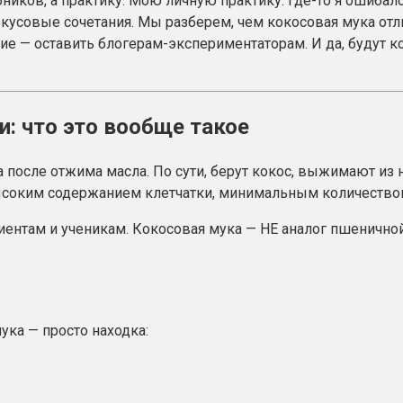
бников, а практику. Мою личную практику. Где-то я ошибалс
совые сочетания. Мы разберем, чем кокосовая мука отлича
акие — оставить блогерам-экспериментаторам. И да, будут
и: что это вообще такое
а после отжима масла. По сути, берут кокос, выжимают и
ысоким содержанием клетчатки, минимальным количеством
ентам и ученикам. Кокосовая мука — НЕ аналог пшеничной 
ука — просто находка: