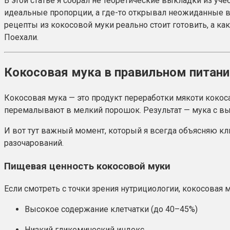
В этой статье я собрал не теоретические выкладки из уче
идеальные пропорции, а где-то открывал неожиданные вку
рецепты из кокосовой муки реально стоит готовить, а к
Поехали.
Кокосовая мука в правильном питани
Кокосовая мука — это продукт переработки мякоти кокос
перемалывают в мелкий порошок. Результат — мука с в
И вот тут важный момент, который я всегда объясняю кли
разочарований.
Пищевая ценность кокосовой муки
Если смотреть с точки зрения нутрициологии, кокосовая м
Высокое содержание клетчатки (до 40–45%)
Низкий гликемический индекс