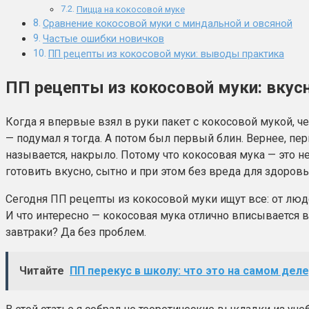
Пицца на кокосовой муке
Сравнение кокосовой муки с миндальной и овсяной
Частые ошибки новичков
ПП рецепты из кокосовой муки: выводы практика
ПП рецепты из кокосовой муки: вкус
Когда я впервые взял в руки пакет с кокосовой мукой, ч
— подумал я тогда. А потом был первый блин. Вернее, пе
называется, накрыло. Потому что кокосовая мука — это н
готовить вкусно, сытно и при этом без вреда для здоровь
Сегодня ПП рецепты из кокосовой муки ищут все: от люде
И что интересно — кокосовая мука отлично вписывается
завтраки? Да без проблем.
Читайте
ПП перекус в школу: что это на самом деле,