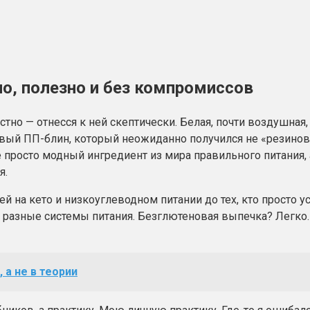
но, полезно и без компромиссов
естно — отнесся к ней скептически. Белая, почти воздушн
рвый ПП-блин, который неожиданно получился не «резиновым
е просто модный ингредиент из мира правильного питания, 
я.
й на кето и низкоуглеводном питании до тех, кто просто у
 в разные системы питания. Безглютеновая выпечка? Легк
 а не в теории