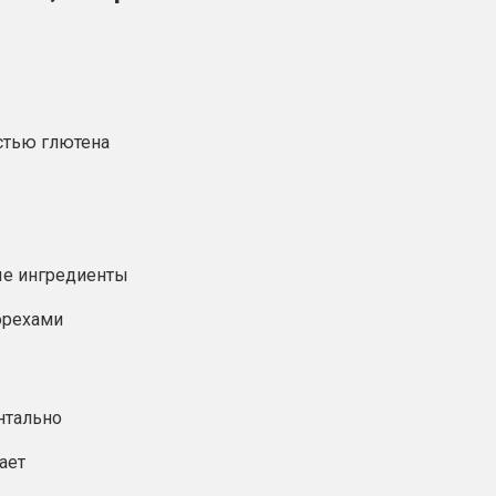
стью глютена
ые ингредиенты
 орехами
нтально
ает