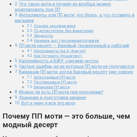
Что такое моти и почему их вообще можно
адаптировать под ПП
Ингредиенты для ПП моти: что брать, а что оставить в
магазине
Основа: рисовая мука
Подсластители: без фанатизма
Жидкость
Начинки: вот где начинается магия
ПП моти рецепт — базовый, проверенный и рабочий
Ингредиенты (на 6–8 моти):
Как готовить (пошагово):
Калорийность и БЖУ: считаем честно
Частые ошибки, из-за которых ПП моти не получаются
Вариации ПП моти: когда базовый рецепт уже освоен
Шоколадные ПП моти
Протеиновые ПП моти
Веганские ПП моти
Можно ли есть ПП моти при похудении?
Хранение и подготовка заранее
Вот к чему я всё это веду
Почему ПП моти — это больше, чем
модный десерт