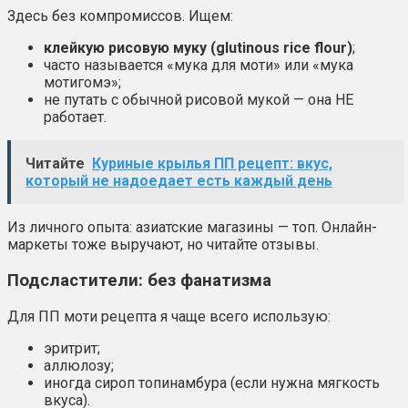
Здесь без компромиссов. Ищем:
клейкую рисовую муку (glutinous rice flour)
;
часто называется «мука для моти» или «мука
мотигомэ»;
не путать с обычной рисовой мукой — она НЕ
работает.
Читайте
Куриные крылья ПП рецепт: вкус,
который не надоедает есть каждый день
Из личного опыта: азиатские магазины — топ. Онлайн-
маркеты тоже выручают, но читайте отзывы.
Подсластители: без фанатизма
Для ПП моти рецепта я чаще всего использую:
эритрит;
аллюлозу;
иногда сироп топинамбура (если нужна мягкость
вкуса).