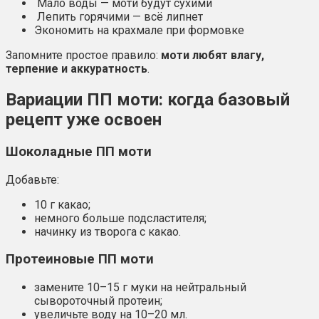
Мало воды — моти будут сухими
Лепить горячими — всё липнет
Экономить на крахмале при формовке
Запомните простое правило:
моти любят влагу,
терпение и аккуратность
.
Вариации ПП моти: когда базовый
рецепт уже освоен
Шоколадные ПП моти
Добавьте:
10 г какао;
немного больше подсластителя;
начинку из творога с какао.
Протеиновые ПП моти
замените 10–15 г муки на нейтральный
сывороточный протеин;
увеличьте воду на 10–20 мл.