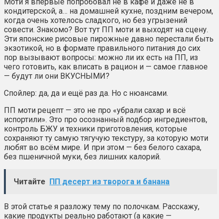
Моти я впервые попробовал не в кафе и даже не в
кондитерской, а… на домашней кухне, поздним вечером,
когда очень хотелось сладкого, но без угрызений
совести. Знакомо? Вот тут ПП моти и выходят на сцену.
Эти японские рисовые пирожные давно перестали быть
экзотикой, но в формате правильного питания до сих
пор вызывают вопросы: можно ли их есть на ПП, из
чего готовить, как вписать в рацион и — самое главное
— будут ли они ВКУСНЫМИ?
Спойлер: да, да и ещё раз да. Но с нюансами.
ПП моти рецепт — это не про «убрали сахар и всё
испортили». Это про осознанный подбор ингредиентов,
контроль БЖУ и техники приготовления, которые
сохраняют ту самую тягучую текстуру, за которую моти
любят во всём мире. И при этом — без белого сахара,
без пшеничной муки, без лишних калорий.
Читайте
ПП десерт из творога и банана
В этой статье я разложу тему по полочкам. Расскажу,
какие продукты реально работают (а какие —