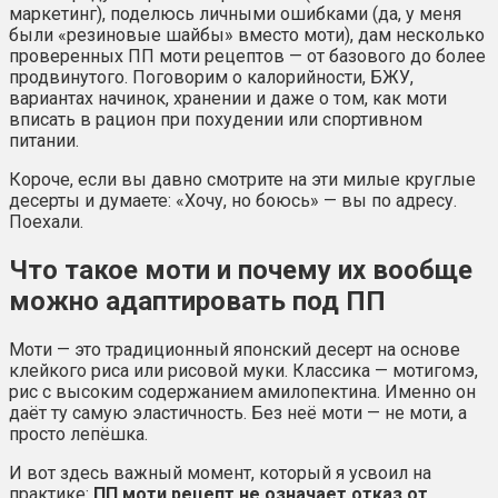
маркетинг), поделюсь личными ошибками (да, у меня
были «резиновые шайбы» вместо моти), дам несколько
проверенных ПП моти рецептов — от базового до более
продвинутого. Поговорим о калорийности, БЖУ,
вариантах начинок, хранении и даже о том, как моти
вписать в рацион при похудении или спортивном
питании.
Короче, если вы давно смотрите на эти милые круглые
десерты и думаете: «Хочу, но боюсь» — вы по адресу.
Поехали.
Что такое моти и почему их вообще
можно адаптировать под ПП
Моти — это традиционный японский десерт на основе
клейкого риса или рисовой муки. Классика — мотигомэ,
рис с высоким содержанием амилопектина. Именно он
даёт ту самую эластичность. Без неё моти — не моти, а
просто лепёшка.
И вот здесь важный момент, который я усвоил на
практике:
ПП моти рецепт не означает отказ от