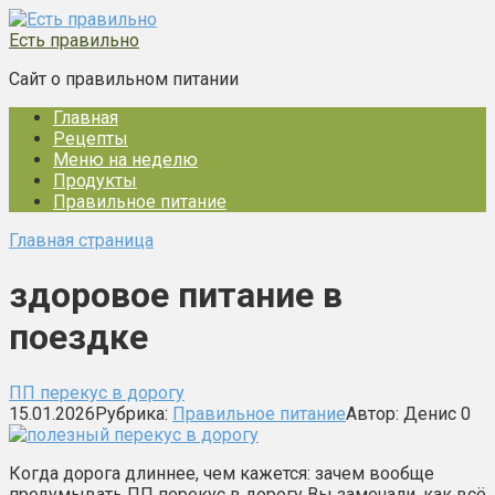
Перейти
к
Есть правильно
контенту
Сайт о правильном питании
Главная
Рецепты
Меню на неделю
Продукты
Правильное питание
Главная страница
здоровое питание в
поездке
ПП перекус в дорогу
15.01.2026
Рубрика:
Правильное питание
Автор:
Денис
0
Когда дорога длиннее, чем кажется: зачем вообще
продумывать ПП перекус в дорогу Вы замечали, как всё