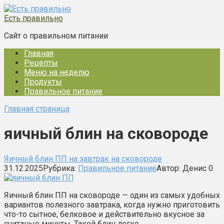
Перейти
к
Есть правильно
контенту
Сайт о правильном питании
Главная
Рецепты
Меню на неделю
Продукты
Правильное питание
Главная страница
яичный блин на сковороде
Яичный блин ПП на завтрак на сковороде
31.12.2025
Рубрика:
Правильное питание
Автор:
Денис
0
Яичный блин ПП на сковороде — один из самых удобных
вариантов полезного завтрака, когда нужно приготовить
что-то сытное, белковое и действительно вкусное за
считаные минуты. Такой блин легко…