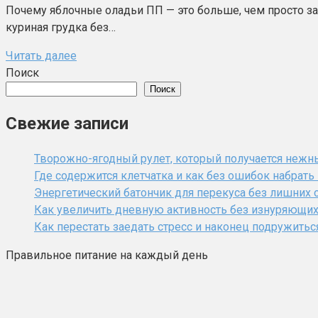
Почему яблочные оладьи ПП — это больше, чем просто зав
куриная грудка без…
Читать далее
Поиск
Поиск
Свежие записи
Творожно-ягодный рулет, который получается нежн
Где содержится клетчатка и как без ошибок набрат
Энергетический батончик для перекуса без лишних 
Как увеличить дневную активность без изнуряющи
Как перестать заедать стресс и наконец подружитьс
Правильное питание на каждый день