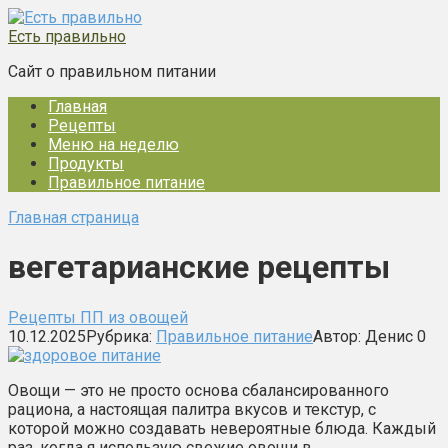
Перейти
к
Есть правильно
контенту
Сайт о правильном питании
Главная
Рецепты
Меню на неделю
Продукты
Правильное питание
Главная страница
вегетарианские рецепты
Рецепты ПП из овощей
10.12.2025
Рубрика:
Правильное питание
Автор:
Денис
0
Овощи — это не просто основа сбалансированного
рациона, а настоящая палитра вкусов и текстур, с
которой можно создавать невероятные блюда. Каждый
раз, когда я использую свежие овощи в…