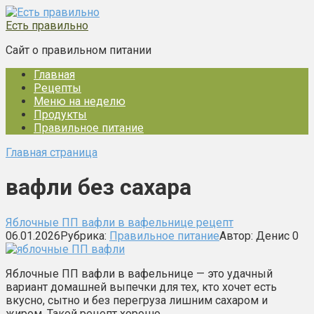
Перейти
к
Есть правильно
контенту
Сайт о правильном питании
Главная
Рецепты
Меню на неделю
Продукты
Правильное питание
Главная страница
вафли без сахара
Яблочные ПП вафли в вафельнице рецепт
06.01.2026
Рубрика:
Правильное питание
Автор:
Денис
0
Яблочные ПП вафли в вафельнице — это удачный
вариант домашней выпечки для тех, кто хочет есть
вкусно, сытно и без перегруза лишним сахаром и
жиром. Такой рецепт хорошо…