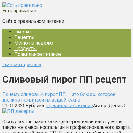
Перейти
к
Есть правильно
контенту
Сайт о правильном питании
Главная
Рецепты
Меню на неделю
Продукты
Правильное питание
Главная страница
Сливовый пирог ПП рецепт
Почему сливовый пирог ПП — это блюдо, которое
должно появиться на вашей кухне
31.01.2026
Рубрика:
Правильное питание
Автор:
Денис
0
Скажу честно: мало какие десерты вызывают у меня
такую же смесь ностальгии и профессионального азарта,
как сливовый пирог ПП. Да-да, тот самый — нежный,