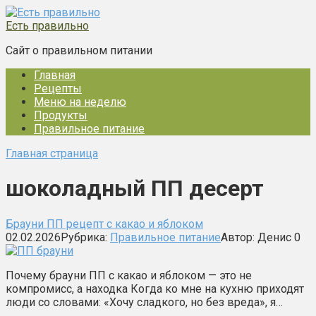
Перейти
к
Есть правильно
контенту
Сайт о правильном питании
Главная
Рецепты
Меню на неделю
Продукты
Правильное питание
Главная страница
шоколадный ПП десерт
Брауни ПП рецепт с какао и яблоком
02.02.2026
Рубрика:
Правильное питание
Автор:
Денис
0
Почему брауни ПП с какао и яблоком — это не
компромисс, а находка Когда ко мне на кухню приходят
люди со словами: «Хочу сладкого, но без вреда», я…