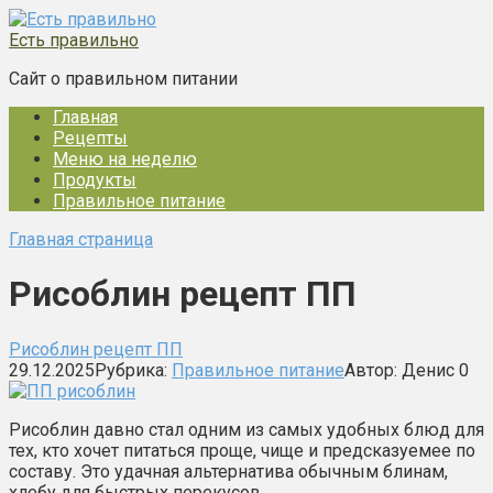
Перейти
к
Есть правильно
контенту
Сайт о правильном питании
Главная
Рецепты
Меню на неделю
Продукты
Правильное питание
Главная страница
Рисоблин рецепт ПП
Рисоблин рецепт ПП
29.12.2025
Рубрика:
Правильное питание
Автор:
Денис
0
Рисоблин давно стал одним из самых удобных блюд для
тех, кто хочет питаться проще, чище и предсказуемее по
составу. Это удачная альтернатива обычным блинам,
хлебу для быстрых перекусов…