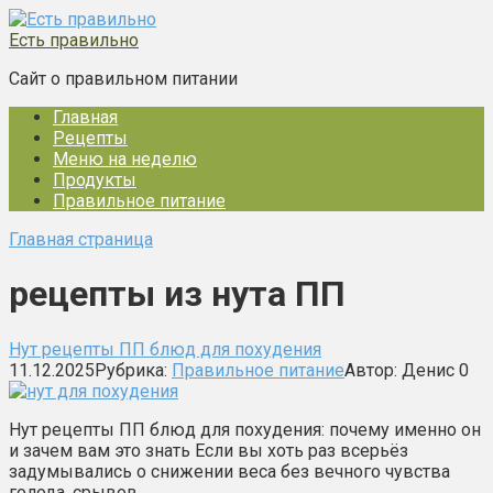
Перейти
к
Есть правильно
контенту
Сайт о правильном питании
Главная
Рецепты
Меню на неделю
Продукты
Правильное питание
Главная страница
рецепты из нута ПП
Нут рецепты ПП блюд для похудения
11.12.2025
Рубрика:
Правильное питание
Автор:
Денис
0
Нут рецепты ПП блюд для похудения: почему именно он
и зачем вам это знать Если вы хоть раз всерьёз
задумывались о снижении веса без вечного чувства
голода, срывов…