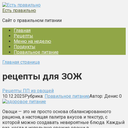
Перейти
к
Есть правильно
контенту
Сайт о правильном питании
Главная
Рецепты
Меню на неделю
Продукты
Правильное питание
Главная страница
рецепты для ЗОЖ
Рецепты ПП из овощей
10.12.2025
Рубрика:
Правильное питание
Автор:
Денис
0
Овощи — это не просто основа сбалансированного
рациона, а настоящая палитра вкусов и текстур, с
которой можно создавать невероятные блюда. Каждый
раз, когда я использую свежие овощи в…