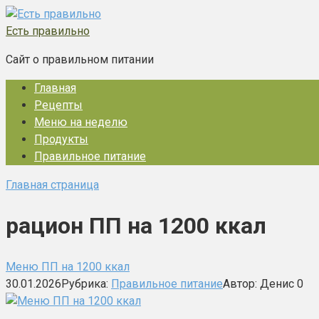
Перейти
к
Есть правильно
контенту
Сайт о правильном питании
Главная
Рецепты
Меню на неделю
Продукты
Правильное питание
Главная страница
рацион ПП на 1200 ккал
Меню ПП на 1200 ккал
30.01.2026
Рубрика:
Правильное питание
Автор:
Денис
0