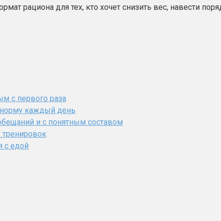
мат рациона для тех, кто хочет снизить вес, навести пор
ым с первого раза
ь норму каждый день
обещаний и с понятным составом
х тренировок
я с едой