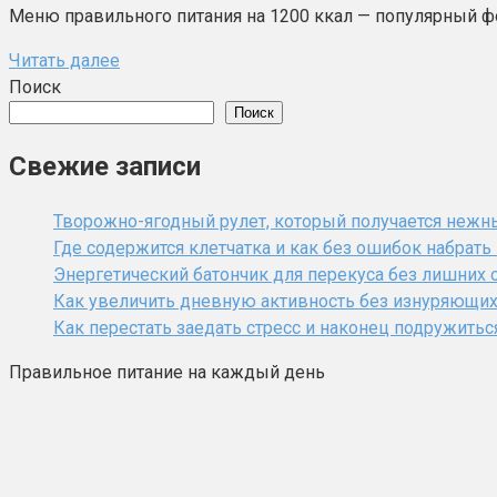
Меню правильного питания на 1200 ккал — популярный фор
Читать далее
Поиск
Поиск
Свежие записи
Творожно-ягодный рулет, который получается нежн
Где содержится клетчатка и как без ошибок набрат
Энергетический батончик для перекуса без лишних 
Как увеличить дневную активность без изнуряющи
Как перестать заедать стресс и наконец подружитьс
Правильное питание на каждый день